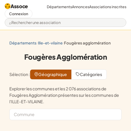
Assoce
Départements
Annonces
Associations inscrites
Connexion
Rechercher une association
départements
ille-et-vilaine
fougères agglomération
/
/
Fougères Agglomération
Sélection :
Géographique
Catégories
Explorer les communes et les 2 076 associations de
Fougères Agglomération présentes sur les communes de
l'ILLE-ET-VILAINE.