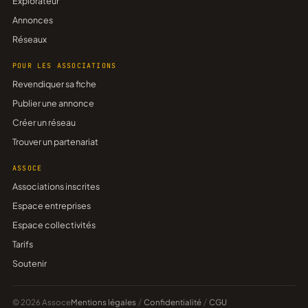
Explorateur
Annonces
Réseaux
POUR LES ASSOCIATIONS
Revendiquer sa fiche
Publier une annonce
Créer un réseau
Trouver un partenariat
ASSOCE
Associations inscrites
Espace entreprises
Espace collectivités
Tarifs
Soutenir
© 2026 Assoce
Mentions légales
/
Confidentialité
/
CGU