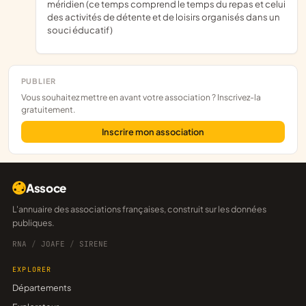
méridien (ce temps comprend le temps du repas et celui
des activités de détente et de loisirs organisés dans un
souci éducatif)
PUBLIER
Vous souhaitez mettre en avant votre association ? Inscrivez-la
gratuitement.
Inscrire mon association
Assoce
L'annuaire des associations françaises, construit sur les données
publiques.
RNA
/
JOAFE
/
SIRENE
EXPLORER
Départements