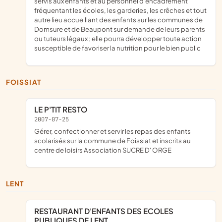
servis aux enfants et au personnel d'encadrement
fréquentant les écoles, les garderies, les crêches et tout
autre lieu accueillant des enfants sur les communes de
Domsure et de Beaupont sur demande de leurs parents
ou tuteurs légaux ; elle pourra développer toute action
susceptible de favoriser la nutrition pour le bien public
FOISSIAT
LE P'TIT RESTO
2007-07-25
gérer, confectionner et servir les repas des enfants
scolarisés sur la commune de Foissiat et inscrits au
centre de loisirs Association SUCRE D' ORGE
LENT
RESTAURANT D'ENFANTS DES ECOLES
PUBLIQUES DE LENT