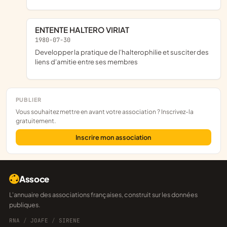
ENTENTE HALTERO VIRIAT
1980-07-30
developper la pratique de l'halterophilie et susciter des
liens d'amitie entre ses membres
PUBLIER
Vous souhaitez mettre en avant votre association ? Inscrivez-la
gratuitement.
Inscrire mon association
Assoce
L'annuaire des associations françaises, construit sur les données
publiques.
RNA
/
JOAFE
/
SIRENE