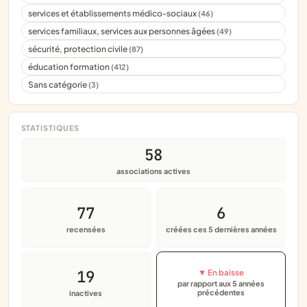
services et établissements médico-sociaux
(46)
services familiaux, services aux personnes âgées
(49)
sécurité, protection civile
(87)
éducation formation
(412)
Sans catégorie
(3)
STATISTIQUES
58
associations actives
77
6
recensées
créées ces 5 dernières années
19
▼ En baisse
par rapport aux 5 années
précédentes
inactives