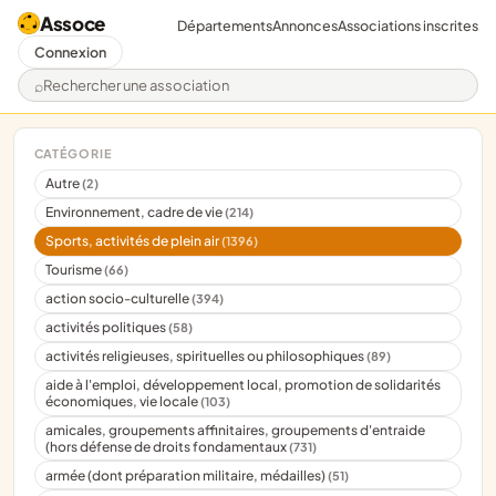
Assoce
Départements
Annonces
Associations inscrites
Connexion
Rechercher une association
CATÉGORIE
Autre
(2)
Environnement, cadre de vie
(214)
Sports, activités de plein air
(1396)
Tourisme
(66)
action socio-culturelle
(394)
activités politiques
(58)
activités religieuses, spirituelles ou philosophiques
(89)
aide à l'emploi, développement local, promotion de solidarités
économiques, vie locale
(103)
amicales, groupements affinitaires, groupements d'entraide
(hors défense de droits fondamentaux
(731)
armée (dont préparation militaire, médailles)
(51)