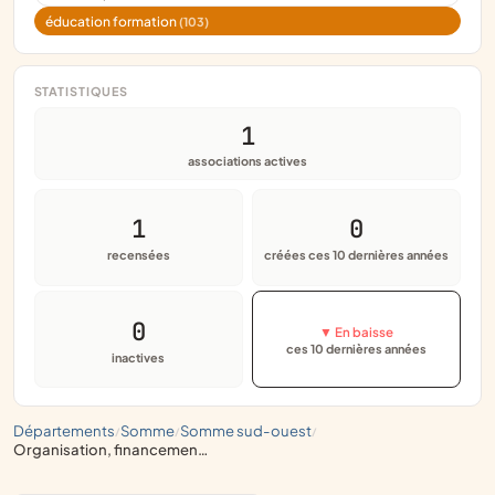
éducation formation
(103)
STATISTIQUES
1
associations actives
1
0
recensées
créées ces 10 dernières années
0
▼ En baisse
ces 10 dernières années
inactives
départements
somme
somme sud-ouest
/
/
/
organisation, financement de voyages d'études, d'échanges, pour scolaires ou universitaires