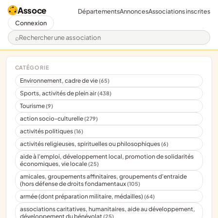
Assoce
Départements
Annonces
Associations inscrites
Connexion
Rechercher une association
CATÉGORIE
Environnement, cadre de vie
(65)
Sports, activités de plein air
(438)
Tourisme
(9)
action socio-culturelle
(279)
activités politiques
(16)
activités religieuses, spirituelles ou philosophiques
(6)
aide à l'emploi, développement local, promotion de solidarités
économiques, vie locale
(25)
amicales, groupements affinitaires, groupements d'entraide
(hors défense de droits fondamentaux
(105)
armée (dont préparation militaire, médailles)
(64)
associations caritatives, humanitaires, aide au développement,
développement du bénévolat
(25)