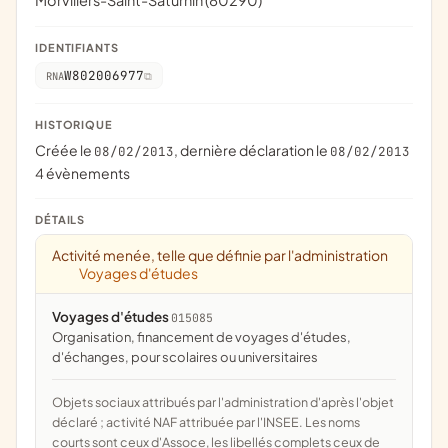
Morvillers-Saint-Saturnin (80290)
IDENTIFIANTS
W802006977
RNA
HISTORIQUE
Créée le
, dernière déclaration le
08/02/2013
08/02/2013
4 évènements
DÉTAILS
Activité menée, telle que définie par l'administration
Voyages d'études
Voyages d'études
015085
organisation, financement de voyages d'études,
d'échanges, pour scolaires ou universitaires
Objets sociaux attribués par l'administration d'après l'objet
déclaré ; activité NAF attribuée par l'INSEE. Les noms
courts sont ceux d'Assoce, les libellés complets ceux de