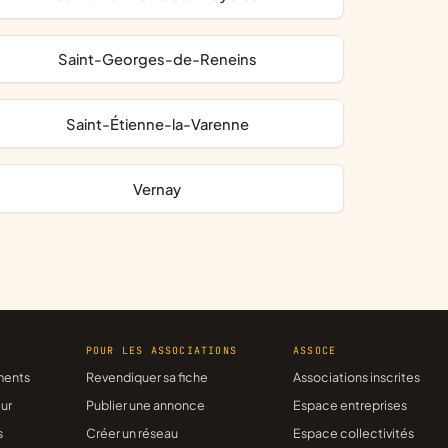
Saint-Georges-de-Reneins
Saint-Étienne-la-Varenne
Vernay
R
POUR LES ASSOCIATIONS
ASSOCE
ments
Revendiquer sa fiche
Associations inscrites
ur
Publier une annonce
Espace entreprises
s
Créer un réseau
Espace collectivités