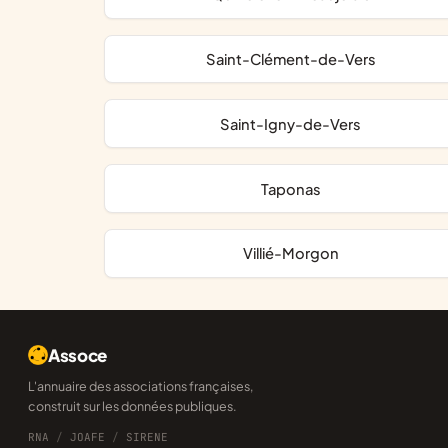
Saint-Clément-de-Vers
Saint-Igny-de-Vers
Taponas
Villié-Morgon
Assoce
L'annuaire des associations françaises,
construit sur les données publiques.
RNA
/
JOAFE
/
SIRENE