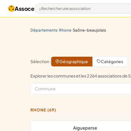
Assoce
Rechercher une association
départements
rhone
saône-beaujolais
/
/
Sélection :
Géographique
Catégories
Explorer les communes et les 2 264 associations d
RHONE (69)
Aigueperse