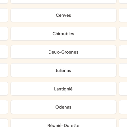
Cenves
Chiroubles
Deux-Grosnes
Juliénas
Lantignié
Odenas
Régnié-Durette