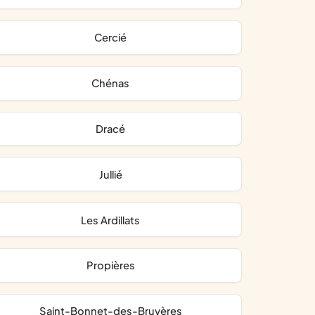
Cercié
Chénas
Dracé
Jullié
Les Ardillats
Propières
Saint-Bonnet-des-Bruyères