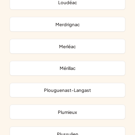
Loudéac
Merdrignac
Merléac
Mérillac
Plouguenast-Langast
Plumieux
Plussulien