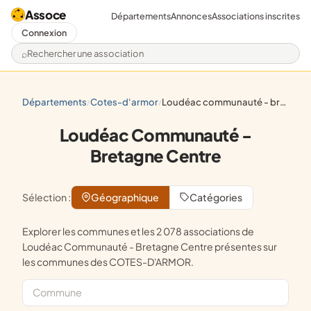
Assoce
Départements
Annonces
Associations inscrites
Connexion
Rechercher une association
départements
cotes-d'armor
loudéac communauté - bretagne centre
/
/
Loudéac Communauté -
Bretagne Centre
Sélection :
Géographique
Catégories
Explorer les communes et les 2 078 associations de
Loudéac Communauté - Bretagne Centre présentes sur
les communes des COTES-D'ARMOR.