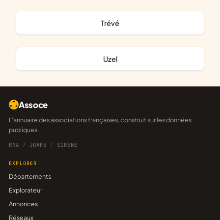
Trévé
Uzel
Assoce
L'annuaire des associations françaises, construit sur les données
publiques.
RNA
/
JOAFE
/
SIRENE
EXPLORER
Départements
Explorateur
Annonces
Réseaux