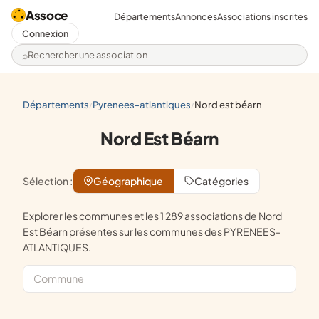
Assoce
Départements
Annonces
Associations inscrites
Connexion
Rechercher une association
départements
pyrenees-atlantiques
nord est béarn
/
/
Nord Est Béarn
Sélection :
Géographique
Catégories
Explorer les communes et les 1 289 associations de Nord
Est Béarn présentes sur les communes des PYRENEES-
ATLANTIQUES.