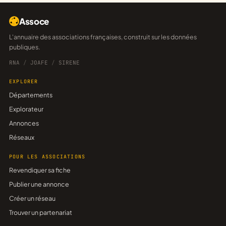
Assoce
L'annuaire des associations françaises, construit sur les données
publiques.
RNA
/
JOAFE
/
SIRENE
EXPLORER
Départements
Explorateur
Annonces
Réseaux
POUR LES ASSOCIATIONS
Revendiquer sa fiche
Publier une annonce
Créer un réseau
Trouver un partenariat