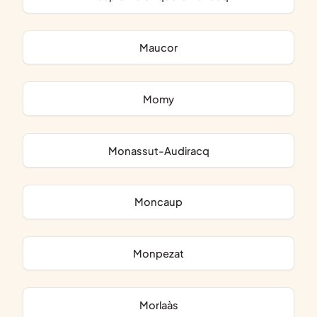
Maucor
Momy
Monassut-Audiracq
Moncaup
Monpezat
Morlaàs