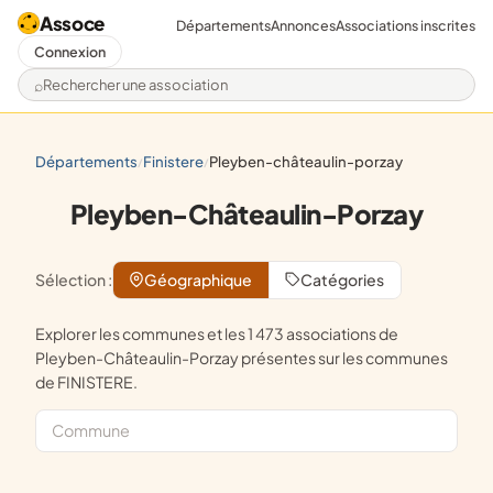
Assoce
Départements
Annonces
Associations inscrites
Connexion
Rechercher une association
départements
finistere
pleyben-châteaulin-porzay
/
/
Pleyben-Châteaulin-Porzay
Sélection :
Géographique
Catégories
Explorer les communes et les 1 473 associations de
Pleyben-Châteaulin-Porzay présentes sur les communes
de FINISTERE.