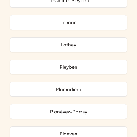
Le Cloître-Pleyben
Lennon
Lothey
Pleyben
Plomodiern
Plonévez-Porzay
Ploéven