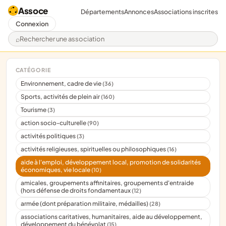
Assoce
Départements
Annonces
Associations inscrites
Connexion
Rechercher une association
CATÉGORIE
Environnement, cadre de vie
(36)
Sports, activités de plein air
(160)
Tourisme
(3)
action socio-culturelle
(90)
activités politiques
(3)
activités religieuses, spirituelles ou philosophiques
(16)
aide à l'emploi, développement local, promotion de solidarités
économiques, vie locale
(10)
amicales, groupements affinitaires, groupements d'entraide
(hors défense de droits fondamentaux
(12)
armée (dont préparation militaire, médailles)
(28)
associations caritatives, humanitaires, aide au développement,
développement du bénévolat
(15)