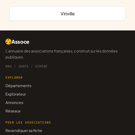
Viriville
Assoce
L'annuaire des associations françaises, construit sur les données
publiques.
RNA
/
JOAFE
/
SIRENE
EXPLORER
Départements
Explorateur
Annonces
Réseaux
POUR LES ASSOCIATIONS
Revendiquer sa fiche