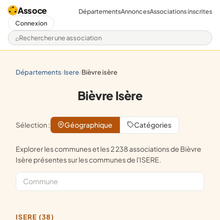
Assoce
Départements
Annonces
Associations inscrites
Connexion
Rechercher une association
départements
isere
bièvre isère
/
/
Bièvre Isère
Sélection :
Géographique
Catégories
Explorer les communes et les 2 238 associations de Bièvre
Isère présentes sur les communes de l'ISERE.
ISERE (38)