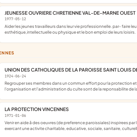
JEUNESSE OUVRIERE CHRETIENNE VAL-DE-MARNE OUEST
1977-05-12
aider les jeunes travailleurs dans leur vie professionnelle. par- faire leur éducation sociale. faciliter leur éducation
esthétique,intellectuelle ou physique et le bon emploi de leurs loisirs.
CENNES
UNION DES CATHOLIQUES DE LA PAROISSE SAINT LOUIS D
1924-06-24
regrouper ses membres dans un commun effort pour la protection et la defense de leurs interêts catholiques, etant precise que
l'organisation et l'administration du culte sont de la reponsabilite de 
LA PROTECTION VINCENNES
1971-01-06
venir en aide â des oeuvres (de preference paroissiales) inspirees par l'eglise catholique (ou â des organismes agrees par elle)
exercant une activite charitable, educative, sociale, sanitaire, culturell