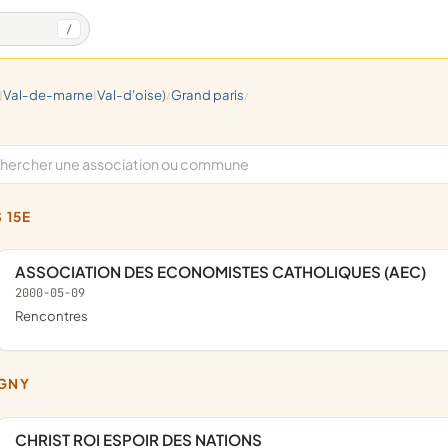
/
val-de-marne
val-d'oise
)
grand paris
|
|
/
/
S 15E
ASSOCIATION DES ECONOMISTES CATHOLIQUES (AEC)
2000-05-09
rencontres
IGNY
CHRIST ROI ESPOIR DES NATIONS