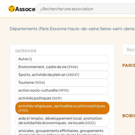
Assoce
Rechercher une association
départements
(
paris
essonne
hauts-de-seine
seine-saint-denis
/
|
|
|
CATÉGORIE
Autre
(1)
PARI
Environnement, cadre de vie
(9446)
Sports, activités de plein air
(28047)
Tourisme
(1004)
action socio-culturelle
(11910)
activités politiques
(5619)
activités religieuses, spirituelles ou philosophiques
(7701)
BOB
aide à l'emploi, développement local, promotion
de solidarités économiques, vie locale
(5022)
amicales, groupements affinitaires, groupements