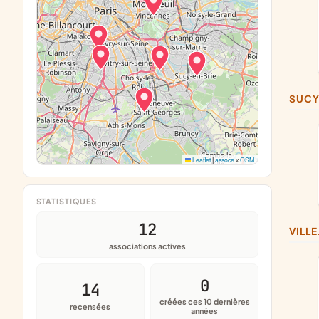
SUC
Leaflet
|
assoce
x
OSM
STATISTIQUES
12
VILL
associations actives
0
14
créées ces 10 dernières
recensées
années