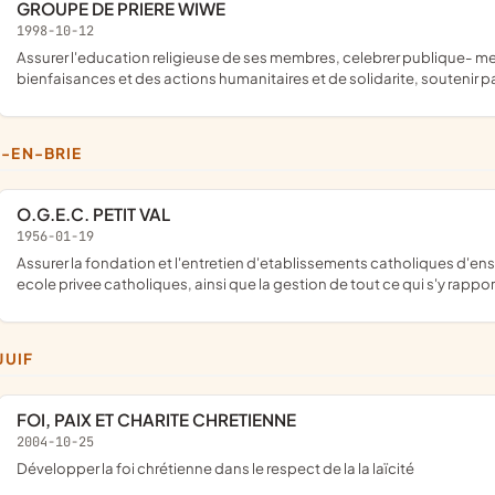
GROUPE DE PRIERE WIWE
1998-10-12
assurer l'education religieuse de ses membres, celebrer publique- ment le culte chretien celeste, initier des manifestations de
bienfaisances et des actions humanitaires et de solidarite, soutenir pa
Y-EN-BRIE
O.G.E.C. PETIT VAL
1956-01-19
assurer la fondation et l'entretien d'etablissements catholiques d'enseignement reconnus, notamment la gestion des lycee, college
ecole privee catholiques, ainsi que la gestion de tout ce qui s'y rappor
EJUIF
FOI, PAIX ET CHARITE CHRETIENNE
2004-10-25
développer la foi chrétienne dans le respect de la la laïcité