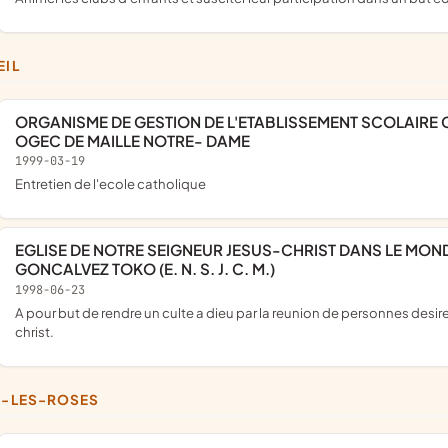
EIL
ORGANISME DE GESTION DE L'ETABLISSEMENT SCOLAIRE CATHOLIQUE DE MAILLE ET DE L'ECOLE NOTRE DAME.
OGEC DE MAILLE NOTRE- DAME
1999-03-19
entretien de l'ecole catholique
EGLISE DE NOTRE SEIGNEUR JESUS-CHRIST DANS LE MONDE RAPPELEE LE 25 JUILLET 1949 PAR MONSIEUR SIMAO
GONCALVEZ TOKO (E. N. S. J. C. M.)
1998-06-23
a pour but de rendre un culte a dieu par la reunion de personnes desireuses d'affermir par l'etude de la sainte bible , leur foi en jesus -
christ.
AŸ-LES-ROSES