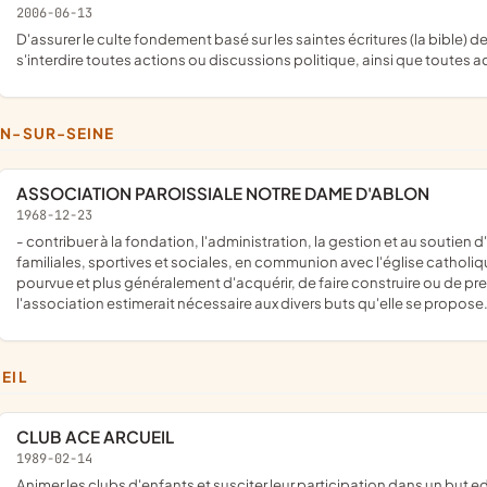
2006-06-13
d'assurer le culte fondement basé sur les saintes écritures (la bible) de maintenir et de propager pasr tous l'évangile de jésus christ , de
s'interdire toutes actions ou discussions politique, ainsi que toutes ac
ON-SUR-SEINE
ASSOCIATION PAROISSIALE NOTRE DAME D'ABLON
1968-12-23
- contribuer à la fondation, l'administration, la gestion et au soutien d'oeuvres caritatives, cultuelles, culturelles, éducatives,
familiales, sportives et sociales, en communion avec l'église catholiqu
pourvue et plus généralement d'acquérir, de faire construire ou de pr
l'association estimerait nécessaire aux divers buts qu'elle se propose
UEIL
CLUB ACE ARCUEIL
1989-02-14
animer les clubs d'enfants et susciter leur participation dans un but edu