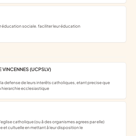
E VINCENNES (UCPSLV)
la hierarchie ecclesiastique
e et cultuelle en mettant â leur disposition le