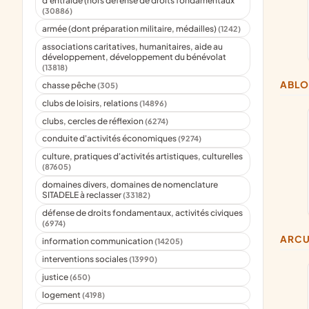
d'entraide (hors défense de droits fondamentaux
(30886)
armée (dont préparation militaire, médailles)
(1242)
associations caritatives, humanitaires, aide au
développement, développement du bénévolat
(13818)
ABL
chasse pêche
(305)
clubs de loisirs, relations
(14896)
clubs, cercles de réflexion
(6274)
conduite d'activités économiques
(9274)
culture, pratiques d'activités artistiques, culturelles
(87605)
domaines divers, domaines de nomenclature
SITADELE à reclasser
(33182)
défense de droits fondamentaux, activités civiques
(6974)
ARC
information communication
(14205)
interventions sociales
(13990)
justice
(650)
logement
(4198)