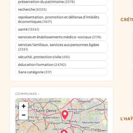
préservation du patrimoine
(2578)
recherche
(5025)
représentation, promotion et défense d'intérêts
CRÉT
économiques
(11617)
santé
(13261)
services et établissements médico-sociaux
(2178)
services familiaux, services aux personnes âgées
(2261)
sécurité, protection civile
(410)
éducation formation
(24742)
Sans catégorie
(317)
COMMUNES -
+
−
L'H