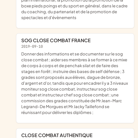
boxe pieds poings et du sport en général, dans le cadre
du coaching, du partenariat et de la promotion de
spectacles et d'évènements
SOG CLOSE COMBAT FRANCE
2019-09-10
donner des informations et se documenter sur le sog
close combat ; aider ses membres à se former à ce mixe
de corps à corps et de penchak silat et de faire des
stages en forêt ; instruire des bases de self défense ; 3
grades sont proposés aux élèves, dague de bronze,
d'argent et d'or, tandis que pour encadrer il y a 3 niveaux
moniteur sog close combat, instructeur sog close
combat et instructeur chef sog close combat ; une
commission des grades constituée de Mr Jean-Marc
Legrand-De Morgues et Mr Jacky Taillefond se
réunissant pour délivrer les diplômes ;
CLOSE COMBAT AUTHENTIQUE