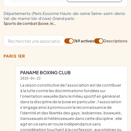
départements
(
paris
essonne
hauts-de-seine
seine-saint-denis
/
|
|
|
|
val-de-marne
val-d'oise
)
grand paris
|
/
/
sports de combat (boxe, kick box, boxe thaï, lutte)
769 actives
Descriptions
PARIS 1ER
PANAME BOXING CLUB
2010-04-23
la raison constitutive de l'association est de contribuer
à la lutte contre les discriminations fondées sur
l'orientation sexuelle dans le milieu sportif en général et
dans la discipline de la boxe en particulier ; l'association
s'engage ainsi à promouvoir la reconnaissance de
l'identité et des libertés des gays, lesbiennes, bisexuels,
transsexuels et hétérosexuels dans cette discipline ; elle
agit en ce sens en toute indépendance sans
considération touchant à la confession, aux origines ou