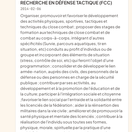
RECHERCHE EN DÉFENSE TACTIQUE (FCC)
2014-02-06
organiser, promouvoir et favoriser le développement
des activités physiques, sportives, tactiques et
techniques du close combat ; proposer des stages de
formation aux techniques de close combat et de
combat au corps-à-corps, intégrant d'autres
spécificités (Survie, parcours aquatiques, tir en
situation, etc) conduits au profit d'individus ou de
groupe et incorporant des éléments de situation
(stress, contrôle de soi, etc) qui feront l'objet d'une
programmation ; consolider et de développer le lien
armée-nation, auprès des civils, des personnels de la
défense ou des personnes en charge de la sécurité
publique ; contribuer par ses activités, au
développement et à la promotion de l'éducation et de
la culture; participer à l'intégration sociale et citoyenne
;favoriser le lien social par l'entraide et la solidarité entre
les licenciés de la fédération ; aider à la réinsertion des
militaires dans la vie civile ; améliorer et de promouvoir la
santé physique et mentale des licenciés ; contribuer à la
réalisation de l'individu sous toutes ses formes,
physique, morale, spirituelle par la pratique d'une