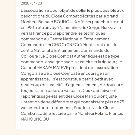
2020-04-20
l'association a pour objet de coller le plus possible aux
descriptions du Close Combat décrites par le grand
Moniteur Bernard BOUHOULA officier parachutiste qui
en 1981 à été envoyé 6 semaines du Congo Brazzaville
vers la France pour apprendre les techniques
commando au Centre National d'Entrainement
Commando-1er CHOC (CNEC) à Mont-Louis puis le
centre National d'Entrainement Commando de
Collioure ; Le Close Combat Authentique est de type
commando, enseigné avec la rusticité et la rigueur ; Le
Colonel MAKAYA MATEVE président de l'association
Congolaise de Close Combat à encouragé son
apprentissage, il s'est constitué petit à petit avec
beaucoup de rusticité, d'aguerrissement, de douleur et
toujours sur la base de Fairbairn ; Ceux qui suivaient
l'apprentissage étaient des Close Man qui ont juste
l'intention de se défendre et qui connaissent plus de 75
variantes toutes nommées ; Pour les civils le Close
Combat codifié fut crée par le Moniteur Roland Francis
MAHOUNGOU