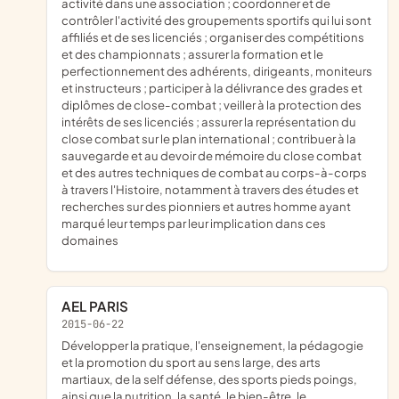
activité dans une association ; coordonner et de
contrôler l'activité des groupements sportifs qui lui sont
affiliés et de ses licenciés ; organiser des compétitions
et des championnats ; assurer la formation et le
perfectionnement des adhérents, dirigeants, moniteurs
et instructeurs ; participer à la délivrance des grades et
diplômes de close-combat ; veiller à la protection des
intérêts de ses licenciés ; assurer la représentation du
close combat sur le plan international ; contribuer à la
sauvegarde et au devoir de mémoire du close combat
et des autres techniques de combat au corps-à-corps
à travers l'Histoire, notamment à travers des études et
recherches sur des pionniers et autres homme ayant
marqué leur temps par leur implication dans ces
domaines
AEL PARIS
2015-06-22
développer la pratique, l'enseignement, la pédagogie
et la promotion du sport au sens large, des arts
martiaux, de la self défense, des sports pieds poings,
ainsi que la nutrition, la santé, le bien-être, le