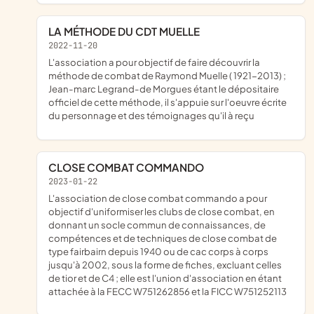
LA MÉTHODE DU CDT MUELLE
2022-11-20
l'association a pour objectif de faire découvrir la
méthode de combat de Raymond Muelle ( 1921-2013) ;
Jean-marc Legrand-de Morgues étant le dépositaire
officiel de cette méthode, il s'appuie sur l'oeuvre écrite
du personnage et des témoignages qu'il à reçu
CLOSE COMBAT COMMANDO
2023-01-22
l'association de close combat commando a pour
objectif d'uniformiser les clubs de close combat, en
donnant un socle commun de connaissances, de
compétences et de techniques de close combat de
type fairbairn depuis 1940 ou de cac corps à corps
jusqu'à 2002, sous la forme de fiches, excluant celles
de tior et de C4 ; elle est l'union d'association en étant
attachée à la FECC W751262856 et la FICC W751252113