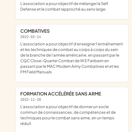
l'association a pour objectif de mélanger la Self
Defense et le combat rapproché au sens large;
COMBATIVES
2022-02-14
l'association a pour objectif d'enseigner l'entraînement
et les techniques de combat au corps à corps du sein
de la branche de l'armée américaine, en passant par le
CQC Close-Quarter Combat de W E Fairbairn en
passant par le MAC Modern Army Combatives et et les
FM Field Manuals
FORMATION ACCÉLÉRÉE SANS ARME
2022-11-20
l'association a pour objectif de donner un socle
commun de connaissances, de compétences et de
techniques pour le combat sans arme, en un temps
réduit