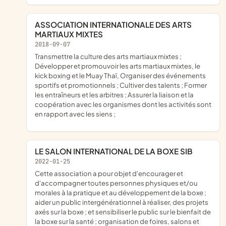
ASSOCIATION INTERNATIONALE DES ARTS
MARTIAUX MIXTES
2018-09-07
transmettre la culture des arts martiaux mixtes ;
Développer et promouvoir les arts martiaux mixtes, le
kick boxing et le Muay Thaï, Organiser des événements
sportifs et promotionnels ; Cultiver des talents ; Former
les entraîneurs et les arbitres ; Assurer la liaison et la
coopération avec les organismes dont les activités sont
en rapport avec les siens ;
LE SALON INTERNATIONAL DE LA BOXE SIB
2022-01-25
cette association a pour objet d'encourager et
d'accompagner toutes personnes physiques et/ou
morales à la pratique et au développement de la boxe ;
aider un public intergénérationnel à réaliser, des projets
axés sur la boxe ; et sensibiliser le public sur le bienfait de
la boxe sur la santé ; organisation de foires, salons et