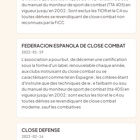
du manuel du moniteur de sport de combat (TTA 405) en
vigueur jusqu'en 2002 ; Sont exclus les TIOR et le C4 ou
toutes dérives se revendiquant de close combat non
reconnues par la FiCC
FEDERACION ESPANOLA DE CLOSE COMBAT
2022-01-19
l'association a pour but, de décerner une certification
sous la forme d'un label, renouvelable chaque année,
aux clubs instruisant du close combat ou se
caractérisant comme tel en Espagne ; les critères étant
d'instruire que des techniques de w ; e fairbairn ou issu
du manuel du moniteur de sport de combat (tta 405) en
vigueur jusqu'en 2002 ; sont exclus les tior et le c4 ou
toutes dérives se revendiquant de close combat
moderne, sauf les combatives
CLOSE DEFENSE
2022-02-14