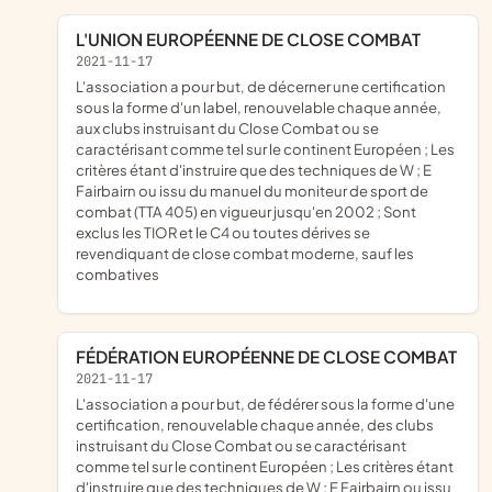
L'UNION EUROPÉENNE DE CLOSE COMBAT
2021-11-17
l'association a pour but, de décerner une certification
sous la forme d'un label, renouvelable chaque année,
aux clubs instruisant du Close Combat ou se
caractérisant comme tel sur le continent Européen ; Les
critères étant d'instruire que des techniques de W ; E
Fairbairn ou issu du manuel du moniteur de sport de
combat (TTA 405) en vigueur jusqu'en 2002 ; Sont
exclus les TIOR et le C4 ou toutes dérives se
revendiquant de close combat moderne, sauf les
combatives
FÉDÉRATION EUROPÉENNE DE CLOSE COMBAT
2021-11-17
l'association a pour but, de fédérer sous la forme d'une
certification, renouvelable chaque année, des clubs
instruisant du Close Combat ou se caractérisant
comme tel sur le continent Européen ; Les critères étant
d'instruire que des techniques de W ; E Fairbairn ou issu