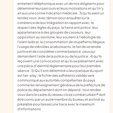
entretient téléphonique avec un de nos dirigeants pour
déterminer leur parcours et leurs motivations et qu'il n'y
ait aucune contre indication médicale ; 3) qu'ils aient un
rendez vous, avec témoin pour enquêter sur la
cohérence de leur intégration en rapport avec, le
respect des règles du pays, la haine anti police, leur
appartenance à des groupes de casseurs, leur
opposition au sionisme, leur soutient à l'idéologie de
l'islam radical, la consommation de stupéfiants illégaux,
l'usage de stéroïdes anabolisants, le fait de se rendre
justice et de considérer comme balance, ceux qui
demandent l'aide de la police ou de la justice ; 4) qu'ils
reçoivent une convocation et qu'ils se présentent avec
une pièce d'identité réglementaire pour leur première
séance ; 5) Qu'il soit déterminé si leur pratique du sport
est fair-play ; le fichier des adhérents validés sera
communiqué aux autorités compétentes du pays
comme les renseignement généraux de la préfecture de
police du département dont on dépend ; tout rendez
vous dans le cadre du réseau close combat urbain® doit
être connu par un autre membre du bureau et archivé au
préalable pour laissez une trace avec le maximum
d'informations