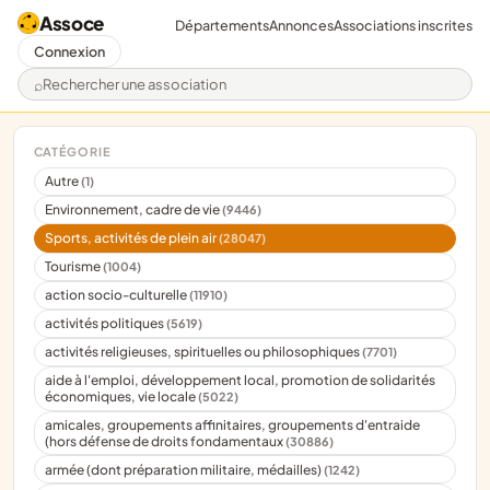
Assoce
Départements
Annonces
Associations inscrites
Connexion
Rechercher une association
CATÉGORIE
Autre
(1)
Environnement, cadre de vie
(9446)
Sports, activités de plein air
(28047)
Tourisme
(1004)
action socio-culturelle
(11910)
activités politiques
(5619)
activités religieuses, spirituelles ou philosophiques
(7701)
aide à l'emploi, développement local, promotion de solidarités
économiques, vie locale
(5022)
amicales, groupements affinitaires, groupements d'entraide
(hors défense de droits fondamentaux
(30886)
armée (dont préparation militaire, médailles)
(1242)