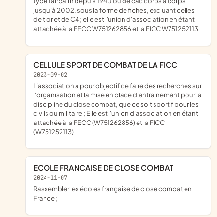
type fairbairn depuis 1940 ou de cac corps à corps
jusqu'à 2002, sous la forme de fiches, excluant celles
de tior et de C4 ; elle est l'union d'association en étant
attachée à la FECC W751262856 et la FICC W751252113
CELLULE SPORT DE COMBAT DE LA FICC
2023-09-02
l'association a pour objectif de faire des recherches sur
l'organisation et la mise en place d'entrainement pour la
discipline du close combat, que ce soit sportif pour les
civils ou militaire ; Elle est l'union d'association en étant
attachée à la FECC (W751262856) et la FICC
(W751252113)
ECOLE FRANCAISE DE CLOSE COMBAT
2024-11-07
rassembler les écoles française de close combat en
France ;