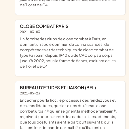
de Tior et de C4
CLOSE COMBAT PARIS
2021-03-03
uniformiser les clubs de close combat à Paris, en
donnant un socle commun de connaissances, de
compétences et de techniques de close combat de
type Fairbairn depuis 1940 ou de CAC corps à corps
jusqu'à 2002, sous la forme de fiches, excluant celles
de Tior et de C4
BUREAU D'ETUDES ET LIAISON (BEL)
2021-05-23
encadrer pour la ficc, le processus des rendez vous et
des candidatures, que les clubs du réseau close
combat urbain® qui enseignent la méthode fairbairn®,
reçoivent ; pour la sureté des cadres et ses adhérents,
que tous postulants aient le parcourt suivant 1) qu'ils
fassent leur demande par mail ; 2) qu'ils aient un