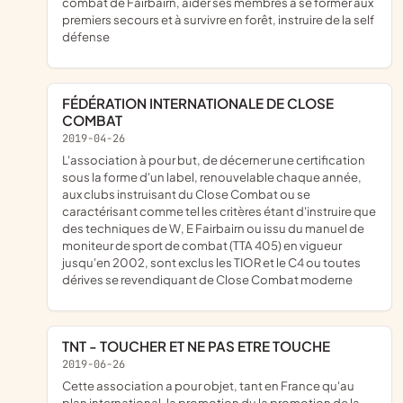
combat de Fairbairn, aider ses membres à se former aux
premiers secours et à survivre en forêt, instruire de la self
défense
FÉDÉRATION INTERNATIONALE DE CLOSE
COMBAT
2019-04-26
l'association à pour but, de décerner une certification
sous la forme d'un label, renouvelable chaque année,
aux clubs instruisant du Close Combat ou se
caractérisant comme tel les critères étant d'instruire que
des techniques de W, E Fairbairn ou issu du manuel de
moniteur de sport de combat (TTA 405) en vigueur
jusqu'en 2002, sont exclus les TIOR et le C4 ou toutes
dérives se revendiquant de Close Combat moderne
TNT - TOUCHER ET NE PAS ETRE TOUCHE
2019-06-26
cette association a pour objet, tant en France qu'au
plan international, la promotion du la promotion de la