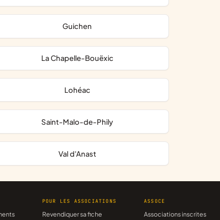
Guichen
La Chapelle-Bouëxic
Lohéac
Saint-Malo-de-Phily
Val d'Anast
R
POUR LES ASSOCIATIONS
ASSOCE
ments
Revendiquer sa fiche
Associations inscrites