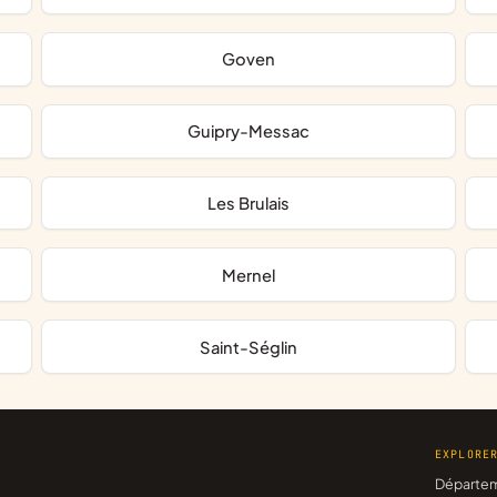
Goven
Guipry-Messac
Les Brulais
Mernel
Saint-Séglin
EXPLORE
Départe