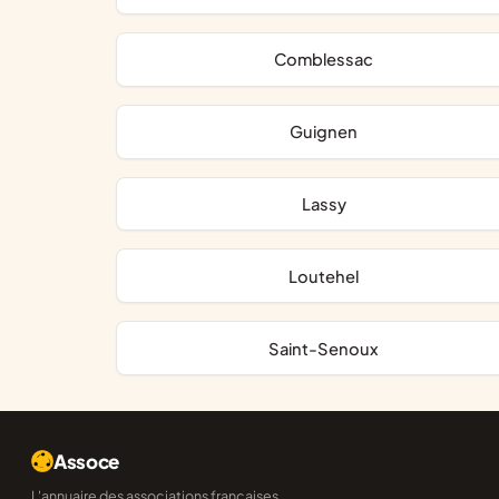
Comblessac
Guignen
Lassy
Loutehel
Saint-Senoux
Assoce
L'annuaire des associations françaises,