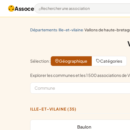
Assoce
Rechercher une association
départements
ille-et-vilaine
vallons de haute-bretagne commun
/
/
Sélection :
Géographique
Catégories
Explorer les communes et les 1 500 associations d
ILLE-ET-VILAINE (35)
Baulon