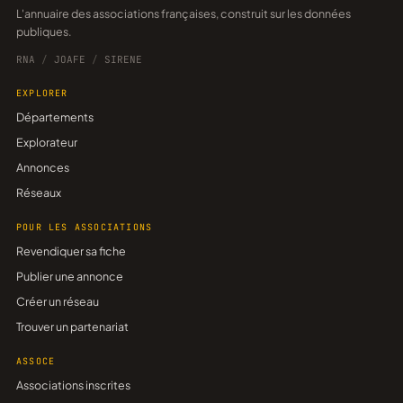
L'annuaire des associations françaises, construit sur les données
publiques.
RNA
/
JOAFE
/
SIRENE
EXPLORER
Départements
Explorateur
Annonces
Réseaux
POUR LES ASSOCIATIONS
Revendiquer sa fiche
Publier une annonce
Créer un réseau
Trouver un partenariat
ASSOCE
Associations inscrites