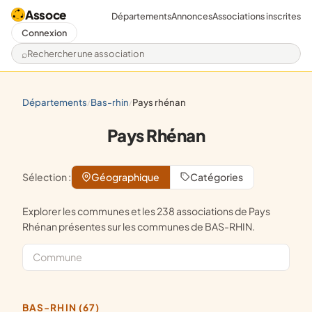
Assoce
Départements
Annonces
Associations inscrites
Connexion
Rechercher une association
départements
bas-rhin
pays rhénan
/
/
Pays Rhénan
Sélection :
Géographique
Catégories
Explorer les communes et les 238 associations de Pays
Rhénan présentes sur les communes de BAS-RHIN.
BAS-RHIN (67)