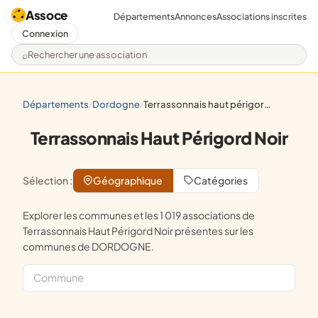
Assoce
Départements
Annonces
Associations inscrites
Connexion
Rechercher une association
départements
dordogne
terrassonnais haut périgord noir
/
/
Terrassonnais Haut Périgord Noir
Sélection :
Géographique
Catégories
Explorer les communes et les 1 019 associations de
Terrassonnais Haut Périgord Noir présentes sur les
communes de DORDOGNE.