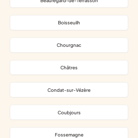
Beauregard-de-Terrasson
Boisseuilh
Chourgnac
Châtres
Condat-sur-Vézère
Coubjours
Fossemagne