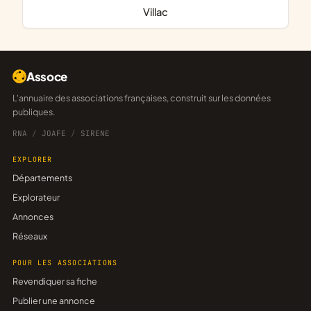
Villac
Assoce
L'annuaire des associations françaises, construit sur les données
publiques.
RNA
/
JOAFE
/
SIRENE
EXPLORER
Départements
Explorateur
Annonces
Réseaux
POUR LES ASSOCIATIONS
Revendiquer sa fiche
Publier une annonce