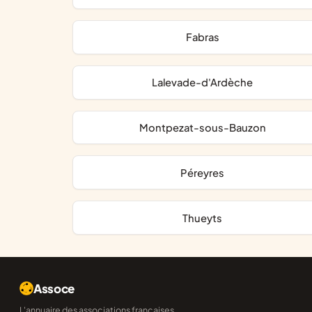
Fabras
Lalevade-d'Ardèche
Montpezat-sous-Bauzon
Péreyres
Thueyts
Assoce
L'annuaire des associations françaises,