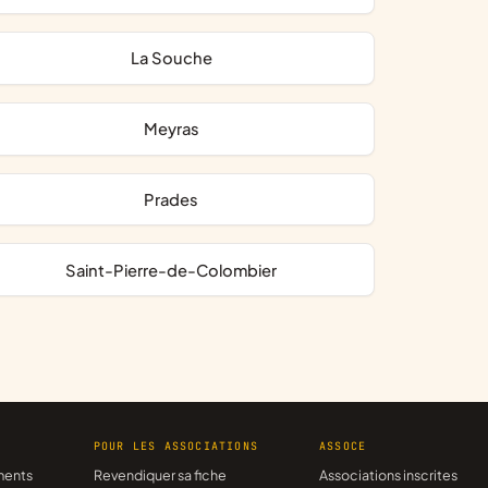
La Souche
Meyras
Prades
Saint-Pierre-de-Colombier
R
POUR LES ASSOCIATIONS
ASSOCE
ments
Revendiquer sa fiche
Associations inscrites