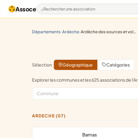
Assoce
Rechercher une association
départements
ardeche
ardèche des sources et volcans
/
/
Sélection :
Géographique
Catégories
Explorer les communes et les 625 associations de 
ARDECHE (07)
Barnas