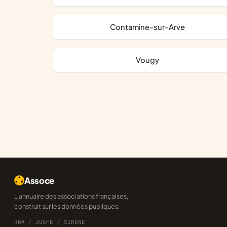
Contamine-sur-Arve
Vougy
Assoce
L'annuaire des associations françaises,
construit sur les données publiques.
RNA
/
JOAFE
/
SIRENE