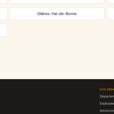
Glières-Val-de-Borne
EXPLORE
Départe
Explorate
Annonce