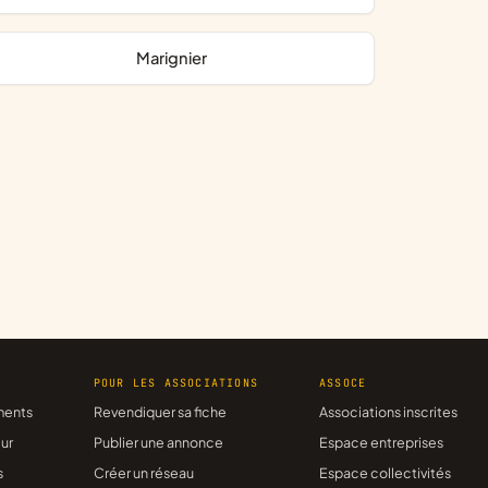
Marignier
R
POUR LES ASSOCIATIONS
ASSOCE
ments
Revendiquer sa fiche
Associations inscrites
ur
Publier une annonce
Espace entreprises
s
Créer un réseau
Espace collectivités