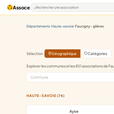
Assoce
Rechercher une association
départements
haute-savoie
faucigny - glières
/
/
Sélection :
Géographique
Catégories
Explorer les communes et les 851 associations de 
HAUTE-SAVOIE (74)
Ayse