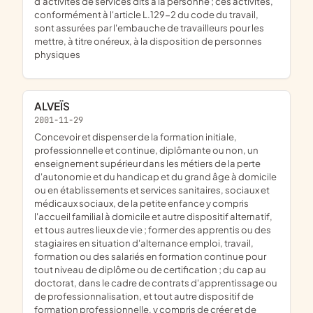
d'activités de services dits à la personne ; ces activités,
conformément à l'article L.129-2 du code du travail,
sont assurées par l'embauche de travailleurs pour les
mettre, à titre onéreux, à la disposition de personnes
physiques
ALVEÏS
2001-11-29
concevoir et dispenser de la formation initiale,
professionnelle et continue, diplômante ou non, un
enseignement supérieur dans les métiers de la perte
d'autonomie et du handicap et du grand âge à domicile
ou en établissements et services sanitaires, sociaux et
médicaux sociaux, de la petite enfance y compris
l'accueil familial à domicile et autre dispositif alternatif,
et tous autres lieux de vie ; former des apprentis ou des
stagiaires en situation d'alternance emploi, travail,
formation ou des salariés en formation continue pour
tout niveau de diplôme ou de certification ; du cap au
doctorat, dans le cadre de contrats d'apprentissage ou
de professionnalisation, et tout autre dispositif de
formation professionnelle, y compris de créer et de