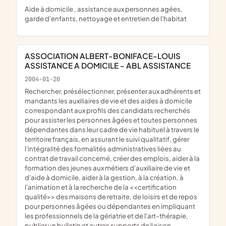
aide à domicile , assistance aux personnes agées,
garde d'enfants, nettoyage et entretien de l'habitat
ASSOCIATION ALBERT-BONIFACE-LOUIS
ASSISTANCE A DOMICILE - ABL ASSISTANCE
2004-01-20
rechercher, présélectionner, présenter aux adhérents et
mandants les auxiliaires de vie et des aides à domicile
correspondant aux profils des candidats recherchés
pour assister les personnes âgées et toutes personnes
dépendantes dans leur cadre de vie habituel à travers le
territoire français, en assurant le suivi qualitatif, gérer
l'intégralité des formalités administratives liées au
contrat de travail concerné, créer des emplois, aider à la
formation des jeunes aux métiers d'auxiliaire de vie et
d'aide à domicile, aider à la gestion, à la création, à
l'animation et à la recherche de la <<certification
qualité>> des maisons de retraite, de loisirs et de repos
pour personnes âgées ou dépendantes en impliquant
les professionnels de la gériatrie et de l'art-thérapie,
publier un bulletin et autres supports de liaison,