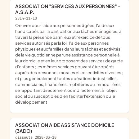
ASSOCIATION "SERVICES AUX PERSONNES" -
A.S.A.P.
2014-11-10
oeuvrer pour l'aide aux personnes âgées, l'aide aux
handicapés par la partipation aux tâches ménagères, à
travers la présence parmi eux et l'exercice de tous
services autorisés par la loi ; l'aide aux personnes
physiques et aux familles dans leurs tâches et activités
de la vie quotidienne par une assistance personnelle à
leur domicile et en leur proposant des services de garde
d'enfants ; les mêmes services pouvant être opérés
auprès des personnes morales et collectivités diverses ;
et plus généralement toutes opérations industrielles,
commerciales, financières, mobilières ou immobilières
se rapportant directement ou indirectement à l'objet
social ou susceptibles d'en faciliter l'extension ou le
développement
ASSOCIATION AIDE ASSISTANCE DOMICILE
(3ADO)
dissoute 2020-03-10