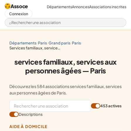
Assoce
Départements
Annonces
Associations inscrites
Connexion
Rechercher une association
départements
paris
grand paris
paris
/
/
/
/
services familiaux, services aux personnes âgées
services familiaux, services aux
personnes âgées — Paris
Découvrez les 584 associations services familiaux, services
aux personnes âgées de Paris.
453 actives
Descriptions
AIDE À DOMICILE