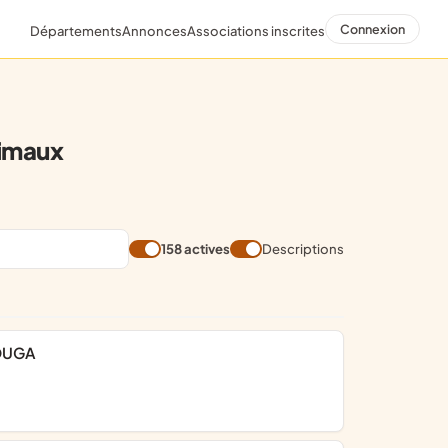
Connexion
Départements
Annonces
Associations inscrites
imaux
158 actives
Descriptions
NOUGA