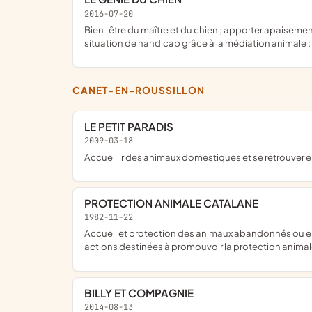
2016-07-20
bien-être du maître et du chien ; apporter apaisement et confiance en soi pour une meilleure entente avec son compagnon ; re-sociabilisation des personnes en difficultés ou en
situation de handicap grâce à la médiation animale
CANET-EN-ROUSSILLON
LE PETIT PARADIS
2009-03-18
accueillir des animaux domestiques et se retrouver 
PROTECTION ANIMALE CATALANE
1982-11-22
accueil et protection des animaux abandonnés ou en détresse ; les adoptions seront régies par un contrat entre l'association et la famille adoptante ; l'association soutiendra les
actions destinées à promouvoir la protection anim
BILLY ET COMPAGNIE
2014-08-13