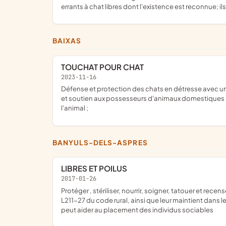
errants à chat libres dont l'existence est reconnue; ils
BAIXAS
TOUCHAT POUR CHAT
2023-11-16
défense et protection des chats en détresse avec une aide alimentaire ; Banque alimentaire pour les compagnons de personnes démunies ou en difficultés ; Apporter conseils
et soutien aux possesseurs d'animaux domestiques ; 
l'animal ;
BANYULS-DELS-ASPRES
LIBRES ET POILUS
2017-01-26
protéger , stériliser, nourrir, soigner, tatouer et recenser les chats errants, abandonnés ou sans propriétaire, et la remise en état sur site des chats, comme nous y oblige la loi article
L211-27 du code rural, ainsi que leur maintient dans 
peut aider au placement des individus sociables