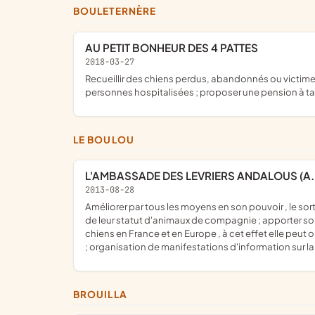
BOULETERNÈRE
AU PETIT BONHEUR DES 4 PATTES
2018-03-27
recueillir des chiens perdus, abandonnés ou victimes de maltraitance ; les vacciner et identifier avant de les proposer à l'adoption ; proposer une prise en charge des chiens de
personnes hospitalisées ; proposer une pension à tari
LE BOULOU
L'AMBASSADE DES LEVRIERS ANDALOUS (A.
2013-08-28
améliorer par tous les moyens en son pouvoir , le sort des lévriers espagnols et de toutes autres races de chiens victimes de coutumes barbares ; militer pour la reconnaissance
de leur statut d'animaux de compagnie ; apporter son ai
chiens en France et en Europe , à cet effet elle peut
; organisation de manifestations d'information sur l
BROUILLA