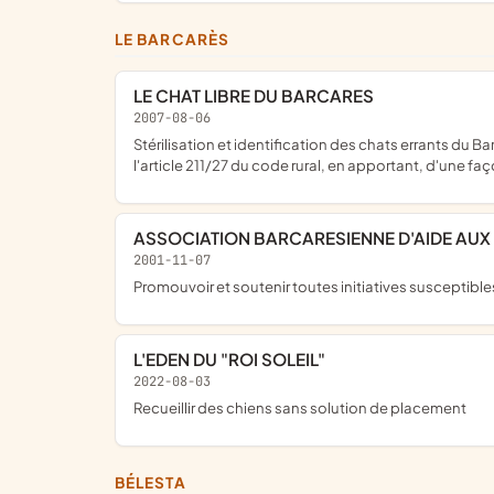
LE BARCARÈS
LE CHAT LIBRE DU BARCARES
2007-08-06
stérilisation et identification des chats errants du Barcarès afin de stopper leur prolifération, défense et amélioration de la vie des chats libres en assurant leur domiciliation selon
l'article 211/27 du code rural, en apportant, d'une faç
ASSOCIATION BARCARESIENNE D'AIDE AUX 
2001-11-07
promouvoir et soutenir toutes initiatives susceptibl
L'EDEN DU "ROI SOLEIL"
2022-08-03
recueillir des chiens sans solution de placement
BÉLESTA