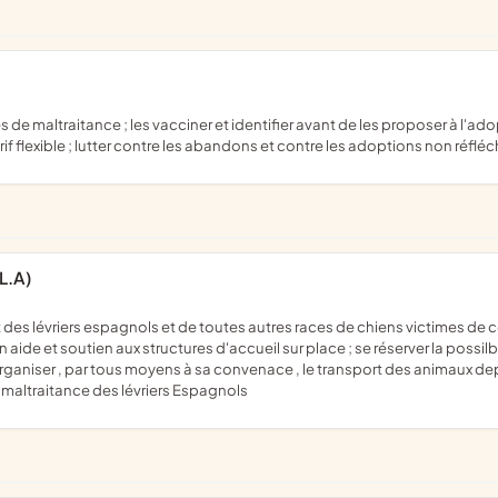
f flexible ; lutter contre les abandons et contre les adoptions non réfléc
L.A)
de et soutien aux structures d'accueil sur place ; se réserver la possilbili
 organiser , par tous moyens à sa convenace , le transport des animaux de
a maltraitance des lévriers Espagnols