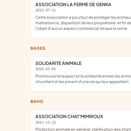
ASSOCIATION LA FERME DE GENKA
2023-07-14
cette association a pour but de protéger les animaux du terroir et plus particulièrement les chevaux en les recueillant lorsqu'il se trouvent en détresse pour cause d'abandon,
maltraitance, disparition de leur propriétaire, et fin d
l'objet d'aucun aspect commercial tel que la vente
BAGES
SOLIDARITE ANIMALE
2020-03-05
promouvoir le respect et la solidarité envers les animaux ; dénoncer les atteintes portées aux animaux et les impacts écologiques et sanitaires des systèmes qui entre autres les
chosifient et les privent d'une vie qui leur appartient
BAHO
ASSOCIATION CHAT'MIMIROUX
2024-12-23
protection animale en général; stérilisation des chats de rue, pour enrayer la prolifération et de donner une identité par le tatouage à ces chats qui passent ainsi du statut de chats