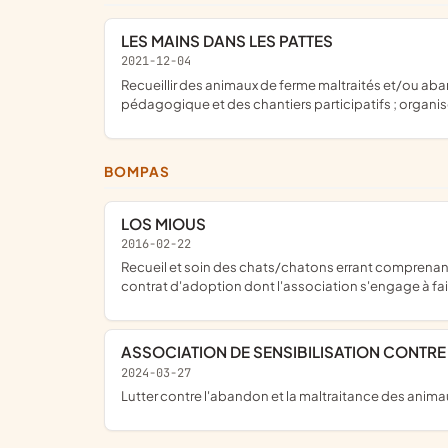
LES MAINS DANS LES PATTES
2021-12-04
recueillir des animaux de ferme maltraités et/ou abandonnés ; échanger et vendre des productions de la ferme à des particuliers et des restaurateurs ; mettre en place une ferme
pédagogique et des chantiers participatifs ; organiser
BOMPAS
LOS MIOUS
2016-02-22
recueil et soin des chats/chatons errant comprenant leurs vaccinations, leurs identifications et leurs stérilisations avant la remise dans leur milieu naturel ou leur placement par
contrat d'adoption dont l'association s'engage à fair
ASSOCIATION DE SENSIBILISATION CONTR
2024-03-27
lutter contre l'abandon et la maltraitance des ani