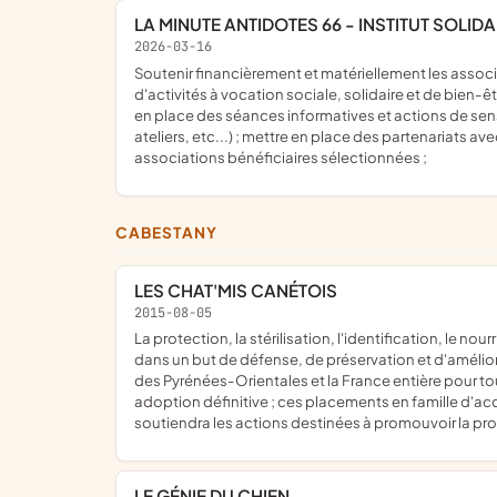
LA MINUTE ANTIDOTES 66 - INSTITUT SOLIDA
2026-03-16
soutenir financièrement et matériellement les associations caritatives et de protection animale, par l'organisation et la mise en oeuvre d'actions génératrices de fonds et
d'activités à vocation sociale, solidaire et de bien-
en place des séances informatives et actions de sen
ateliers, etc...) ; mettre en place des partenariats a
associations bénéficiaires sélectionnées ;
CABESTANY
LES CHAT'MIS CANÉTOIS
2015-08-05
la protection, la stérilisation, l'identification, le nourrissage, les soins vétérinaires, le trappage éventuellement l'accueil, le placement et la surveillance de la population féline
dans un but de défense, de préservation et d'amélio
des Pyrénées-Orientales et la France entière pour tou
adoption définitive ; ces placements en famille d'accu
soutiendra les actions destinées à promouvoir la pr
LE GÉNIE DU CHIEN