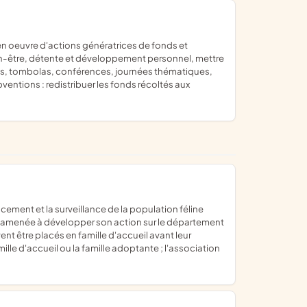
 bien-être, détente et développement personnel, mettre
hés, tombolas, conférences, journées thématiques,
bventions : redistribuer les fonds récoltés aux
re amenée à développer son action sur le département
nt être placés en famille d'accueil avant leur
ille d'accueil ou la famille adoptante ; l'association