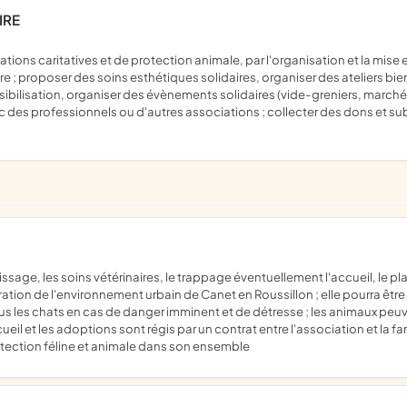
IRE
être ; proposer des soins esthétiques solidaires, organiser des ateliers
sibilisation, organiser des évènements solidaires (vide-greniers, marc
vec des professionnels ou d'autres associations ; collecter des dons et su
ration de l'environnement urbain de Canet en Roussillon ; elle pourra êt
s les chats en cas de danger imminent et de détresse ; les animaux peuve
eil et les adoptions sont régis par un contrat entre l'association et la fam
otection féline et animale dans son ensemble