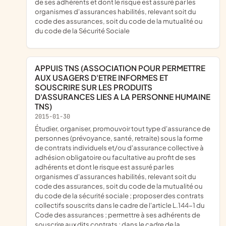
de ses adhérents et dont le risque est assuré par les
organismes d'assurances habilités, relevant soit du
code des assurances, soit du code de la mutualité ou
du code de la Sécurité Sociale
APPUIS TNS (ASSOCIATION POUR PERMETTRE
AUX USAGERS D'ETRE INFORMES ET
SOUSCRIRE SUR LES PRODUITS
D'ASSURANCES LIES A LA PERSONNE HUMAINE
TNS)
2015-01-30
étudier, organiser, promouvoir tout type d'assurance de
personnes (prévoyance, santé, retraite) sous la forme
de contrats individuels et/ou d'assurance collective à
adhésion obligatoire ou facultative au profit de ses
adhérents et dont le risque est assuré par les
organismes d'assurances habilités, relevant soit du
code des assurances, soit du code de la mutualité ou
du code de la sécurité sociale ; proposer des contrats
collectifs souscrits dans le cadre de l'article L.144-1 du
Code des assurances ; permettre à ses adhérents de
souscrire aux dits contrats ; dans le cadre de la