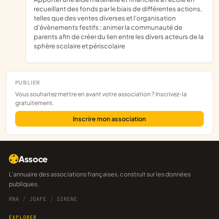
recueillant des fonds par le biais de différentes actions,
telles que des ventes diverses et l'organisation
d'évènements festifs ; animer la communauté de
parents afin de créer du lien entre les divers acteurs de la
sphère scolaire et périscolaire
PUBLIER
Vous souhaitez mettre en avant votre association ? Inscrivez-la
gratuitement.
Inscrire mon association
Assoce
L'annuaire des associations françaises, construit sur les données
publiques.
RNA
/
JOAFE
/
SIRENE
EXPLORER