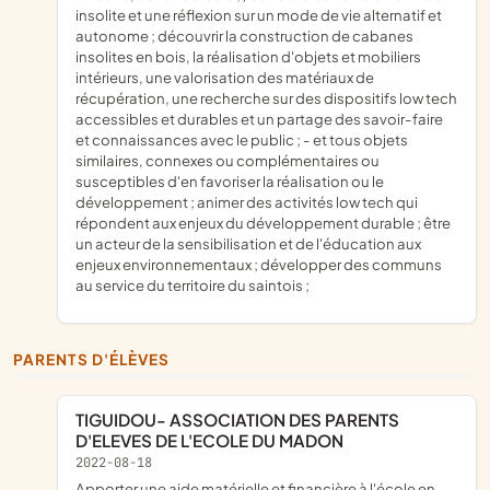
insolite et une réflexion sur un mode de vie alternatif et
autonome ; découvrir la construction de cabanes
insolites en bois, la réalisation d'objets et mobiliers
intérieurs, une valorisation des matériaux de
récupération, une recherche sur des dispositifs low tech
accessibles et durables et un partage des savoir-faire
et connaissances avec le public ; - et tous objets
similaires, connexes ou complémentaires ou
susceptibles d'en favoriser la réalisation ou le
développement ; animer des activités low tech qui
répondent aux enjeux du développement durable ; être
un acteur de la sensibilisation et de l'éducation aux
enjeux environnementaux ; développer des communs
au service du territoire du saintois ;
PARENTS D'ÉLÈVES
TIGUIDOU- ASSOCIATION DES PARENTS
D'ELEVES DE L'ECOLE DU MADON
2022-08-18
apporter une aide matérielle et financière à l'école en