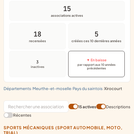
15
associations actives
18
5
recensées
créées ces 10 dernières années
▼ En baisse
3
par rapport aux 10 années
inactives
précédentes
départements
meurthe-et-moselle
pays du saintois
xirocourt
/
/
/
15 actives
Descriptions
Récentes
SPORTS MÉCANIQUES (SPORT AUTOMOBILE, MOTO,
TRIAL)