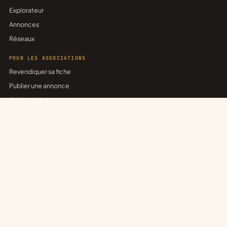
Explorateur
Annonces
Réseaux
POUR LES ASSOCIATIONS
Revendiquer sa fiche
Publier une annonce
Créer un réseau
Trouver un partenariat
ASSOCE
Associations inscrites
Espace entreprises
Espace collectivités
Tarifs
Soutenir