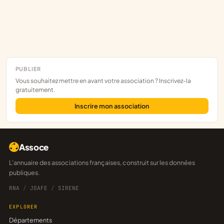
PUBLIER
Vous souhaitez mettre en avant votre association ? Inscrivez-la
gratuitement.
Inscrire mon association
Assoce
L'annuaire des associations françaises, construit sur les données
publiques.
RNA
/
JOAFE
/
SIRENE
EXPLORER
Départements