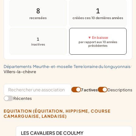
8
1
recensées
créées ces 10 dernières années
▼ En baisse
1
par rapport aux 10 années
inactives
précédentes
départements
meurthe-et-moselle
terre lorraine du longuyonnais
/
/
/
villers-la-chèvre
7 actives
Descriptions
Récentes
EQUITATION (ÉQUITATION, HIPPISME, COURSE
CAMARGUAISE, LANDAISE)
LES CAVALIERS DE COULMY