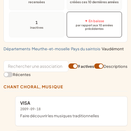
recensées
créées ces 10 dernières années
▼ En baisse
1
par rapport aux 10 années
inactives
précédentes
départements
meurthe-et-moselle
pays du saintois
vaudémont
/
/
/
9 actives
Descriptions
Récentes
CHANT CHORAL, MUSIQUE
VISA
2009-09-18
faire découvrir les musiques traditionnelles