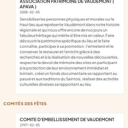
ASSOCIATION PATRIMOINE DE VAUDEMONT (
APAVA )
2008-02-05
sensibiliser les personnes physiques et morales sur le
Haut lieu que représente Vaudémont dans notre histoire
régionale et qui nous offre encore de nos jours un
fabuleux héritage qui mérite d'être mis en valeur. Faire
découvrir le patrimoine spécifique du lieu et le faire
connaître, participer à sa promotion ; l'entretenir et le
conserver, le restaurer et l'enrichir grâce à des
recherches et à la réalisation de nouvelles découvertes,
respecter le devoir de mémoire des sites en participant
à la protection de leur environnement immédiat et
lointain, créer un fonds documentaire se rapportant au
passé et aux traditions du Saintois, réaliser des activités
culturelles diverses se rapportant au lieu
COMITÉS DES FÊTES
COMITE D'EMBELLISSEMENT DE VAUDEMONT
1997-02-05