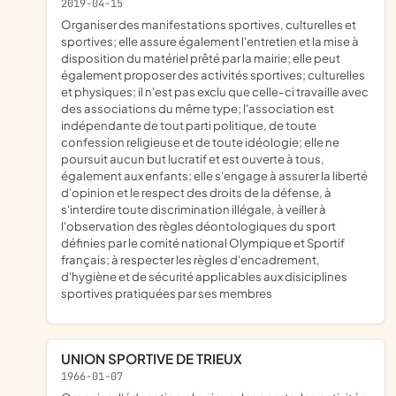
2019-04-15
organiser des manifestations sportives, culturelles et
sportives; elle assure également l'entretien et la mise à
disposition du matériel prêté par la mairie; elle peut
également proposer des activités sportives; culturelles
et physiques; il n'est pas exclu que celle-ci travaille avec
des associations du même type; l'association est
indépendante de tout parti politique, de toute
confession religieuse et de toute idéologie; elle ne
poursuit aucun but lucratif et est ouverte à tous,
également aux enfants; elle s'engage à assurer la liberté
d'opinion et le respect des droits de la défense, à
s'interdire toute discrimination illégale, à veiller à
l'observation des règles déontologiques du sport
définies par le comité national Olympique et Sportif
français; à respecter les règles d'encadrement,
d'hygiène et de sécurité applicables aux disiciplines
sportives pratiquées par ses membres
UNION SPORTIVE DE TRIEUX
1966-01-07