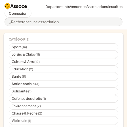
Assoce
Départements
Annonces
Associations inscrites
Connexion
Rechercher une association
CATÉGORIE
Sport
(14)
Loisirs & Clubs
(11)
Culture & Arts
(12)
Education
(2)
Sante
(5)
Action sociale
(3)
Solidarite
(1)
Defense des droits
(1)
Environnement
(2)
Chasse & Peche
(2)
Vie locale
(1)