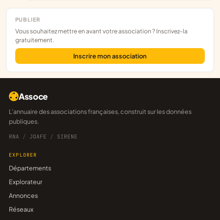
PUBLIER
Vous souhaitez mettre en avant votre association ? Inscrivez-la
gratuitement.
Inscrire mon association
Assoce
L'annuaire des associations françaises, construit sur les données
publiques.
RNA
/
JOAFE
/
SIRENE
EXPLORER
Départements
Explorateur
Annonces
Réseaux