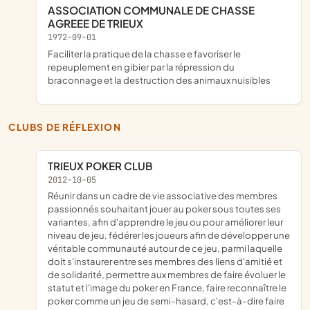
ASSOCIATION COMMUNALE DE CHASSE
AGREEE DE TRIEUX
1972-09-01
faciliter la pratique de la chasse e favoriser le
repeuplement en gibier par la répression du
braconnage et la destruction des animaux nuisibles
CLUBS DE RÉFLEXION
TRIEUX POKER CLUB
2012-10-05
réunir dans un cadre de vie associative des membres
passionnés souhaitant jouer au poker sous toutes ses
variantes, afin d'apprendre le jeu ou pour améliorer leur
niveau de jeu, fédérer les joueurs afin de développer une
véritable communauté autour de ce jeu, parmi laquelle
doit s'instaurer entre ses membres des liens d'amitié et
de solidarité, permettre aux membres de faire évoluer le
statut et l'image du poker en France, faire reconnaître le
poker comme un jeu de semi-hasard, c'est-à-dire faire