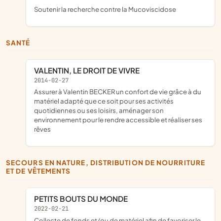
soutenir la recherche contre la Mucoviscidose
SANTÉ
VALENTIN, LE DROIT DE VIVRE
2014-02-27
assurer à Valentin BECKER un confort de vie grâce à du
matériel adapté que ce soit pour ses activités
quotidiennes ou ses loisirs, aménager son
environnement pour le rendre accessible et réaliser ses
rêves
SECOURS EN NATURE, DISTRIBUTION DE NOURRITURE
ET DE VÊTEMENTS
PETITS BOUTS DU MONDE
2022-02-21
collecte de fonds et/ou de matériel afin de favoriser le