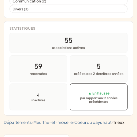
Communication
(2)
Divers
(3)
STATISTIQUES
55
associations actives
59
5
recensées
créées ces 2 dernières années
▲ En hausse
4
par rapport aux 2 années
inactives
précédentes
départements
meurthe-et-moselle
coeur du pays haut
trieux
/
/
/