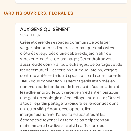
JARDINS OUVRIERS, FLORALIES
AUX GENS QUI SÈMENT
2024-11-07
créer et gérer des espaces communs de potager,
verger, plantations d'herbes aromatiques, arbustes
clôturés et équipés d'une cabane de jardin afin de
stocker le matériel de jardinage ; Cet endroit se veut
aussi lieu de convivialité, d'échanges, de partages et de
respect mutuel ; Les terrains sur lequel jardins, vergers
sont implantés est mis à disposition par la commune de
Trieux sous convention. Ils seront gérés et animés en
commun par le fondateur, le bureau de l'association et
les adhérents qui le cultiveront en mettant en pratique
une gestion écologie et éco-citoyenne du site ; Ouvert
à tous, le jardin partagé favorisera les rencontres dans
un lieu privilégié pour développer le lien
intergénérationnel, l'ouverture aux autres et les
échanges citoyens ; Les terrains participerons au
maintien de la biodiversité et à la diffusion des
connaissances, de savoirs et de savoir-faire. Il sera