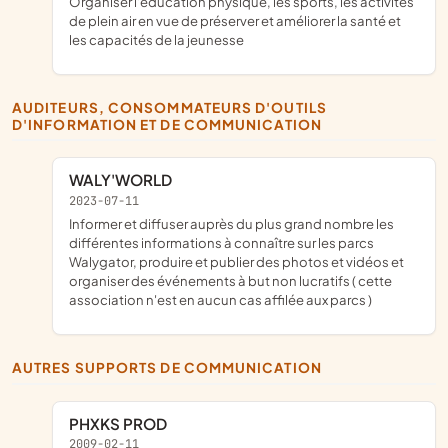
organiser l'éducation physique, les sports, les activités
de plein air en vue de préserver et améliorer la santé et
les capacités de la jeunesse
AUDITEURS, CONSOMMATEURS D'OUTILS
D'INFORMATION ET DE COMMUNICATION
WALY'WORLD
2023-07-11
informer et diffuser auprès du plus grand nombre les
différentes informations à connaître sur les parcs
Walygator, produire et publier des photos et vidéos et
organiser des événements à but non lucratifs ( cette
association n'est en aucun cas affilée aux parcs )
AUTRES SUPPORTS DE COMMUNICATION
PHXKS PROD
2009-02-11