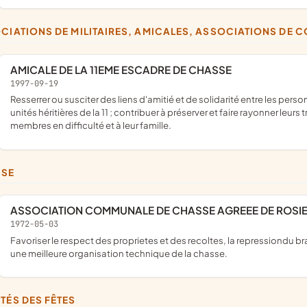
OCIATIONS DE MILITAIRES, AMICALES, ASSOCIATIONS DE 
AMICALE DE LA 11EME ESCADRE DE CHASSE
1997-09-19
resserrer ou susciter des liens d'amitié et de solidarité entre les personnels ayant appartenu à la 11ème escadre de chasse ou aux
unités héritières de la 11 ; contribuer à préserver et faire rayonner leurs 
membres en difficulté et à leur famille.
SSE
ASSOCIATION COMMUNALE DE CHASSE AGREEE DE ROSIE
1972-05-03
favoriser le respect des proprietes et des recoltes, la repressiondu braconnage, l'education cynegetique de ses membres et assurer
une meilleure organisation technique de la chasse.
ITÉS DES FÊTES