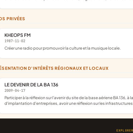
IOS PRIVÉES
KHEOPS FM
1987-11-02
Créer une radio pour promouvoir la culture et la musique locale.
RÉSENTATION D'INTÉRÊTS RÉGIONAUX ET LOCAUX
LE DEVENIR DE LA BA 136
2009-04-17
participer à la réflexion sur l'avenir du site de la base aériene BA 136, à la négociation de cession des terrains, aux décisions
d'implantation d'entreprises, avoir une réflexion sur les infrastructures
EXPLORE