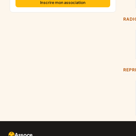
Inscrire mon association
RAD
REP
Assoce