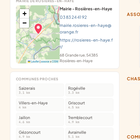
MAIRIE DE ROSIÈRES-EN-HAYE
Mairie - Rosières-en-Haye
+
ASS
03 83 24 41 92
−
mairie.rosieres-en-haye@
orange.fr
https://rosieres-en-haye.f
r/
68 Grande rue, 54385
Rosières-en-Haye
Leaflet
|
assoce
x
OSM
CHA
COMMUNES PROCHES
Saizerais
Rogéville
3.1 km
3.3 km
Villers-en-Haye
Griscourt
4 km
4.5 km
Jaillon
Tremblecourt
4.6 km
4.9 km
Gézoncourt
Avrainville
COM
4.9 km
5.1 km