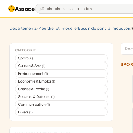
Assoce
Rechercher une association
départements
meurthe-et-moselle
bassin de pont-à-mousson
/
/
/
CATÉGORIE
Sport
(2)
SPOR
Culture & Arts
(1)
Environnement
(1)
Economie & Emploi
(1)
Chasse & Peche
(1)
Securite & Defense
(1)
Communication
(1)
Divers
(1)