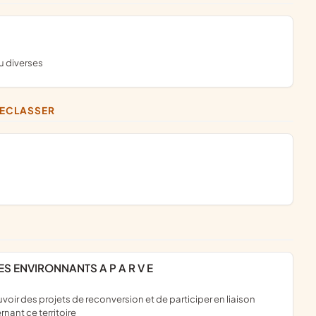
ou diverses
RECLASSER
ES ENVIRONNANTS A P A R V E
nant ce territoire