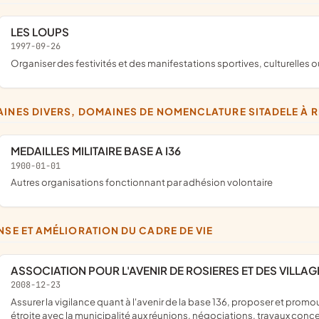
LES LOUPS
1997-09-26
organiser des festivités et des manifestations sportives, culturelles 
AINES DIVERS, DOMAINES DE NOMENCLATURE SITADELE À 
MEDAILLES MILITAIRE BASE A I36
1900-01-01
Autres organisations fonctionnant par adhésion volontaire
ENSE ET AMÉLIORATION DU CADRE DE VIE
ASSOCIATION POUR L'AVENIR DE ROSIERES ET DES VILLAG
2008-12-23
assurer la vigilance quant à l'avenir de la base 136, proposer et promouvoir des projets de reconversion et de participer en liaison
étroite avec la municipalité aux réunions, négociations, travaux concer