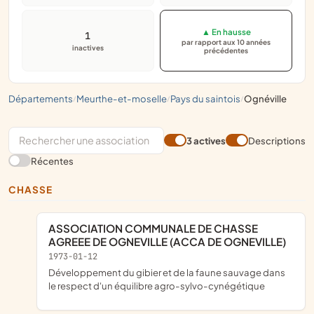
▲ En hausse
1
par rapport aux 10 années
inactives
précédentes
départements
meurthe-et-moselle
pays du saintois
ognéville
/
/
/
3 actives
Descriptions
Récentes
CHASSE
ASSOCIATION COMMUNALE DE CHASSE
AGREEE DE OGNEVILLE (ACCA DE OGNEVILLE)
1973-01-12
développement du gibier et de la faune sauvage dans
le respect d'un équilibre agro-sylvo-cynégétique