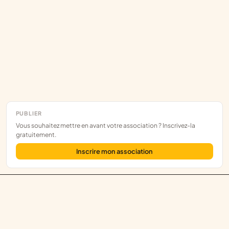
PUBLIER
Vous souhaitez mettre en avant votre association ? Inscrivez-la
gratuitement.
Inscrire mon association
Assoce
L'annuaire des associations françaises, construit sur les données
publiques.