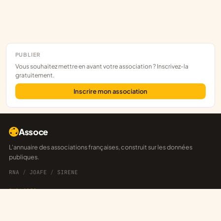
PUBLIER
Vous souhaitez mettre en avant votre association ? Inscrivez-la
gratuitement.
Inscrire mon association
Assoce
L'annuaire des associations françaises, construit sur les données
publiques.
RNA
/
JOAFE
/
SIRENE
EXPLORER
Départements
Explorateur