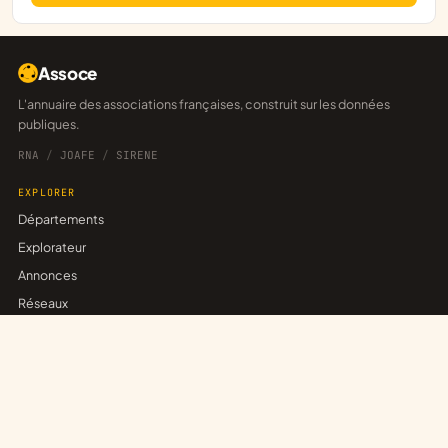
Assoce
L'annuaire des associations françaises, construit sur les données
publiques.
RNA
/
JOAFE
/
SIRENE
EXPLORER
Départements
Explorateur
Annonces
Réseaux
POUR LES ASSOCIATIONS
Revendiquer sa fiche
Publier une annonce
Créer un réseau