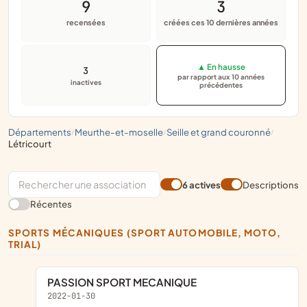
9
3
recensées
créées ces 10 dernières années
▲ En hausse
3
par rapport aux 10 années
inactives
précédentes
départements
meurthe-et-moselle
seille et grand couronné
/
/
/
létricourt
6 actives
Descriptions
Récentes
SPORTS MÉCANIQUES (SPORT AUTOMOBILE, MOTO,
TRIAL)
PASSION SPORT MECANIQUE
2022-01-30