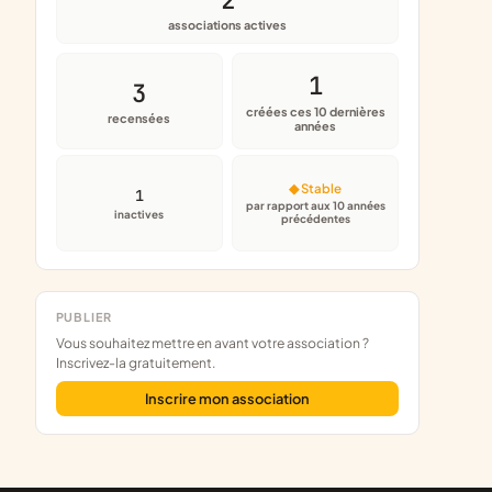
associations actives
1
3
créées ces 10 dernières
recensées
années
◆ Stable
1
par rapport aux 10 années
inactives
précédentes
PUBLIER
Vous souhaitez mettre en avant votre association ?
Inscrivez-la gratuitement.
Inscrire mon association