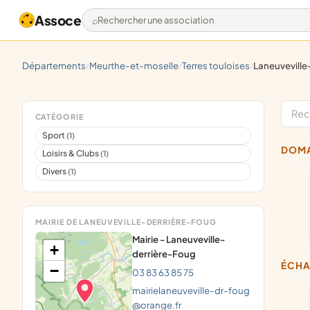
Assoce
Rechercher une association
départements
meurthe-et-moselle
terres touloises
laneuvevill
/
/
/
CATÉGORIE
Sport
(1)
DOM
Loisirs & Clubs
(1)
Divers
(1)
MAIRIE DE LANEUVEVILLE-DERRIÈRE-FOUG
Mairie - Laneuveville-
+
derrière-Foug
ÉCH
−
03 83 63 85 75
mairielaneuveville-dr-foug
@orange.fr