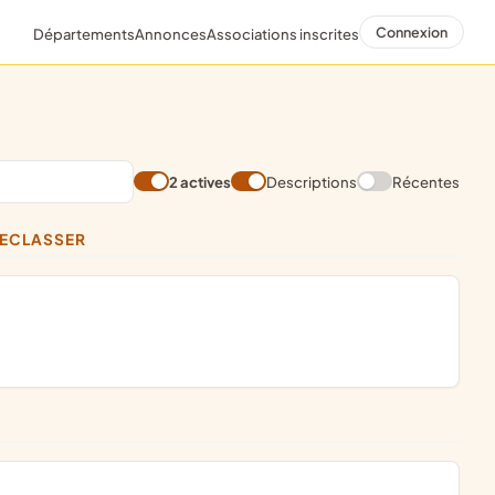
Connexion
Départements
Annonces
Associations inscrites
2 actives
Descriptions
Récentes
RECLASSER