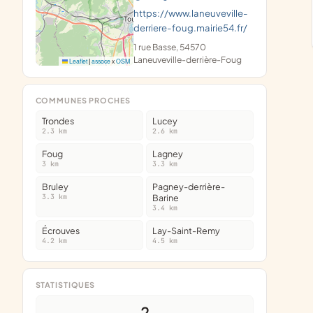
https://www.laneuveville-
derriere-foug.mairie54.fr/
1 rue Basse, 54570
Laneuveville-derrière-Foug
Leaflet
|
assoce
x
OSM
COMMUNES PROCHES
Trondes
Lucey
2.3 km
2.6 km
Foug
Lagney
3 km
3.3 km
Bruley
Pagney-derrière-
3.3 km
Barine
3.4 km
Écrouves
Lay-Saint-Remy
4.2 km
4.5 km
STATISTIQUES
2