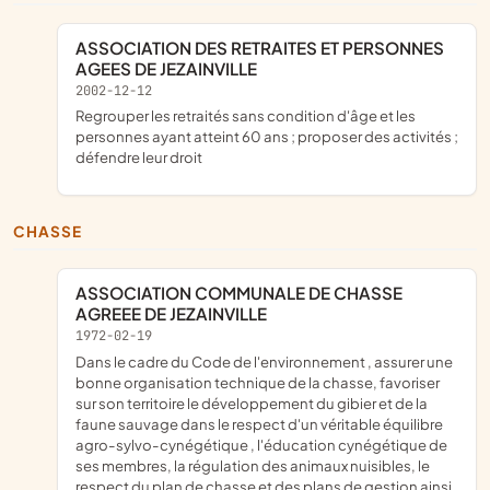
ASSOCIATION DES RETRAITES ET PERSONNES
AGEES DE JEZAINVILLE
2002-12-12
regrouper les retraités sans condition d'âge et les
personnes ayant atteint 60 ans ; proposer des activités ;
défendre leur droit
CHASSE
ASSOCIATION COMMUNALE DE CHASSE
AGREEE DE JEZAINVILLE
1972-02-19
dans le cadre du Code de l'environnement , assurer une
bonne organisation technique de la chasse, favoriser
sur son territoire le développement du gibier et de la
faune sauvage dans le respect d'un véritable équilibre
agro-sylvo-cynégétique , l'éducation cynégétique de
ses membres, la régulation des animaux nuisibles, le
respect du plan de chasse et des plans de gestion ainsi