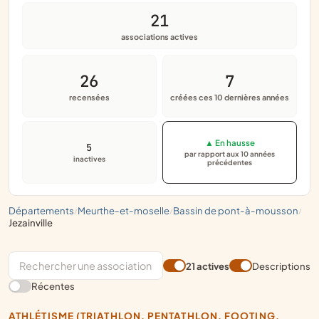
21
associations actives
26
7
recensées
créées ces 10 dernières années
▲ En hausse
5
par rapport aux 10 années
inactives
précédentes
départements
meurthe-et-moselle
bassin de pont-à-mousson
/
/
/
jezainville
21 actives
Descriptions
Récentes
ATHLÉTISME (TRIATHLON, PENTATHLON, FOOTING,