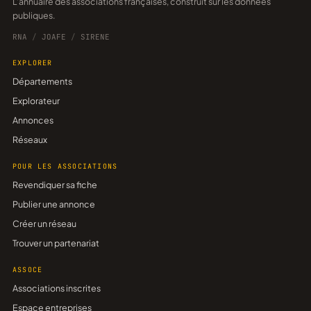
L'annuaire des associations françaises, construit sur les données
publiques.
RNA
/
JOAFE
/
SIRENE
EXPLORER
Départements
Explorateur
Annonces
Réseaux
POUR LES ASSOCIATIONS
Revendiquer sa fiche
Publier une annonce
Créer un réseau
Trouver un partenariat
ASSOCE
Associations inscrites
Espace entreprises