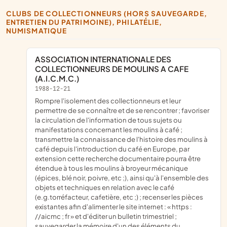
CLUBS DE COLLECTIONNEURS (HORS SAUVEGARDE,
ENTRETIEN DU PATRIMOINE), PHILATÉLIE,
NUMISMATIQUE
ASSOCIATION INTERNATIONALE DES
COLLECTIONNEURS DE MOULINS A CAFE
(A.I.C.M.C.)
1988-12-21
rompre l'isolement des collectionneurs et leur
permettre de se connaître et de se rencontrer ; favoriser
la circulation de l'information de tous sujets ou
manifestations concernant les moulins à café ;
transmettre la connaissance de l'histoire des moulins à
café depuis l'introduction du café en Europe, par
extension cette recherche documentaire pourra être
étendue à tous les moulins à broyeur mécanique
(épices, blé noir, poivre, etc ;), ainsi qu'à l'ensemble des
objets et techniques en relation avec le café
(e.g.torréfacteur, cafetière, etc ;) ; recenser les pièces
existantes afin d'alimenter le site internet : « https :
//aicmc ; fr » et d'éditer un bulletin trimestriel ;
sauvegarder la mémoire d'un des éléments du