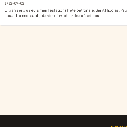
1982-09-02
organiser plusieurs manifestations (fête patronale, Saint Nicolas, Pâques...) ; certaines d'entre elles pourront inclure des ventes de
repas, boissons, objets afin d'en retirer des bénéfices
EXPLORE