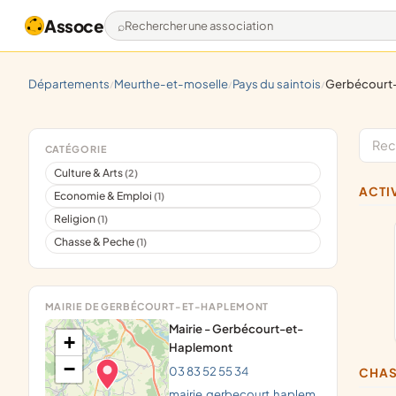
Assoce
Rechercher une association
départements
meurthe-et-moselle
pays du saintois
gerbécour
/
/
/
CATÉGORIE
Culture & Arts
(2)
ACT
Economie & Emploi
(1)
Religion
(1)
Chasse & Peche
(1)
MAIRIE DE GERBÉCOURT-ET-HAPLEMONT
Mairie - Gerbécourt-et-
+
Haplemont
−
03 83 52 55 34
CHA
mairie.gerbecourt.haplem