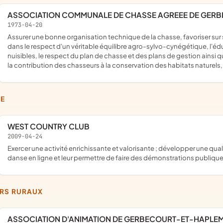
ASSOCIATION COMMUNALE DE CHASSE AGREEE DE GER
1973-04-20
assurer une bonne organisation technique de la chasse, favoriser sur son territoire le développement du gibier et de la faune sauvage
dans le respect d'un véritable équilibre agro-sylvo-cynégétique, l'
nuisibles, le respect du plan de chasse et des plans de gestion ains
la contribution des chasseurs à la conservation des habitats naturels, 
SE
WEST COUNTRY CLUB
2009-04-24
exercer une activité enrichissante et valorisante ; développer une qualité artistique, culturelle et de loisir ; initier les participants à la
danse en ligne et leur permettre de faire des démonstrations publiq
ERS RURAUX
ASSOCIATION D'ANIMATION DE GERBECOURT-ET-HAPLE