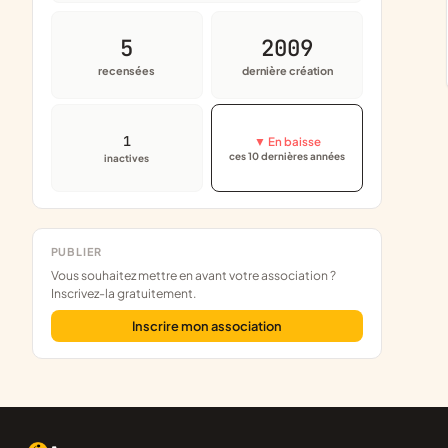
5
2009
recensées
dernière création
1
▼ En baisse
ces 10 dernières années
inactives
PUBLIER
Vous souhaitez mettre en avant votre association ?
Inscrivez-la gratuitement.
Inscrire mon association