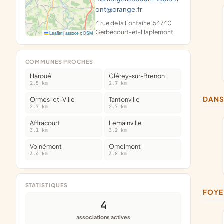
ont@orange.fr
4 rue de la Fontaine, 54740
Gerbécourt-et-Haplemont
Leaflet
|
assoce
x
OSM
COMMUNES PROCHES
Haroué
Clérey-sur-Brenon
2.5 km
2.7 km
DAN
Ormes-et-Ville
Tantonville
2.7 km
2.7 km
Affracourt
Lemainville
3.1 km
3.2 km
Voinémont
Omelmont
3.4 km
3.8 km
STATISTIQUES
FOY
4
associations actives