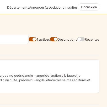
Connexion
Départements
Annonces
Associations inscrites
4 actives
Descriptions
Récentes
blic du culte ; prédire l'Evangile, étudier les saintes écritures et