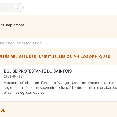
/
t-et-haplemont
IVITÉS RELIGIEUSES, SPIRITUELLES OU PHILOSOPHIQUES
EGLISE PROTESTANTE DU SAINTOIS
1993-04-15
assurer la célébration d'un culte évangélique, conformément aux principes indiqués dans le manuel de l'action biblique et le
règlement intérieur, et subvenir aux frais, à l'entretien et à l'exercice pu
établir les églises locales
SSE