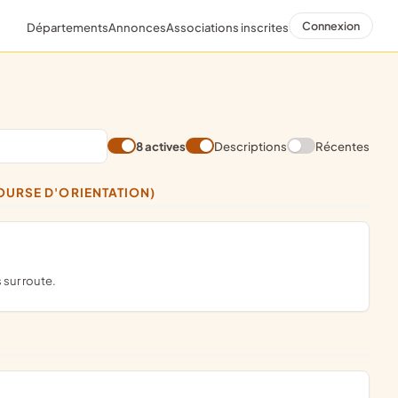
Connexion
Départements
Annonces
Associations inscrites
8 actives
Descriptions
Récentes
OURSE D'ORIENTATION)
 sur route.