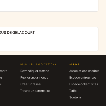
 TOUS DE GELACOURT
R
POUR LES ASSOCIATIONS
ASSOCE
ments
Revendiquer sa fiche
Associations inscrites
ur
Publier une annonce
Espace entreprises
s
Créer un réseau
Espace collectivités
Trouver un partenariat
Tarifs
Soutenir