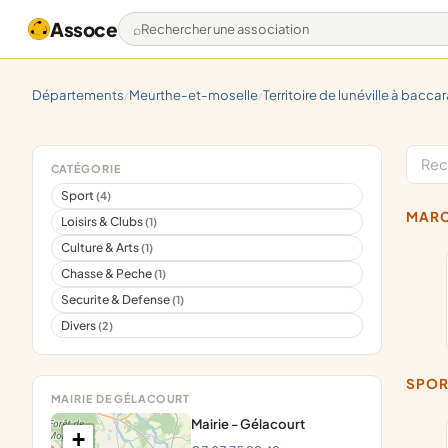
Assoce
Rechercher une association
départements
meurthe-et-moselle
territoire de lunéville à baccar
/
/
CATÉGORIE
Sport
(4)
MAR
Loisirs & Clubs
(1)
Culture & Arts
(1)
Chasse & Peche
(1)
Securite & Defense
(1)
Divers
(2)
SPO
MAIRIE DE GÉLACOURT
Mairie - Gélacourt
+