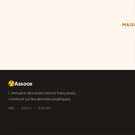
MAI
Assoce
L'annuaire des associations françaises,
construit sur les données publiques.
RNA
/
JOAFE
/
SIRENE