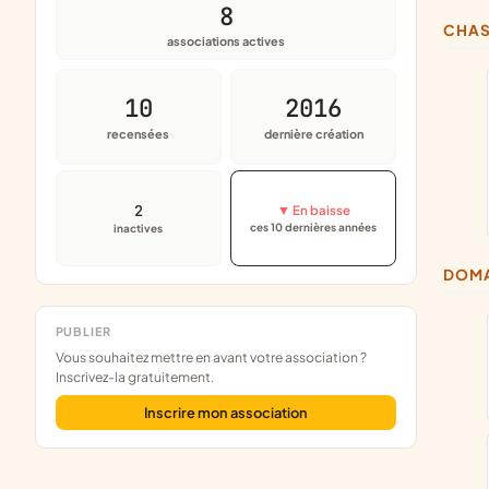
8
CHA
associations actives
10
2016
recensées
dernière création
2
▼ En baisse
ces 10 dernières années
inactives
DOM
PUBLIER
Vous souhaitez mettre en avant votre association ?
Inscrivez-la gratuitement.
Inscrire mon association