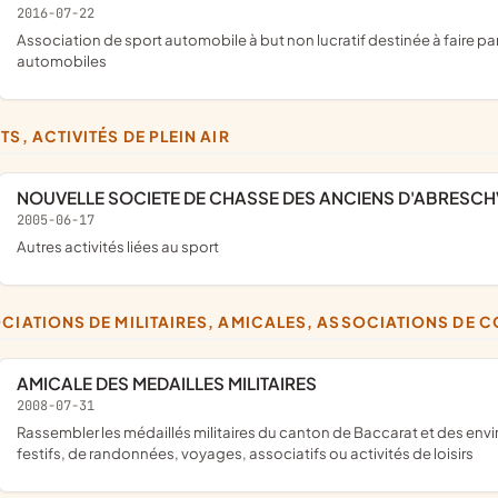
2016-07-22
association de sport automobile à but non lucratif destinée à faire participer un ou plusieurs équipages à des compétitions
automobiles
TS, ACTIVITÉS DE PLEIN AIR
NOUVELLE SOCIETE DE CHASSE DES ANCIENS D'ABRESCH
2005-06-17
Autres activités liées au sport
OCIATIONS DE MILITAIRES, AMICALES, ASSOCIATIONS DE 
AMICALE DES MEDAILLES MILITAIRES
2008-07-31
rassembler les médaillés militaires du canton de Baccarat et des environs pour des réunions de travail et d'information, des moments
festifs, de randonnées, voyages, associatifs ou activités de loisirs