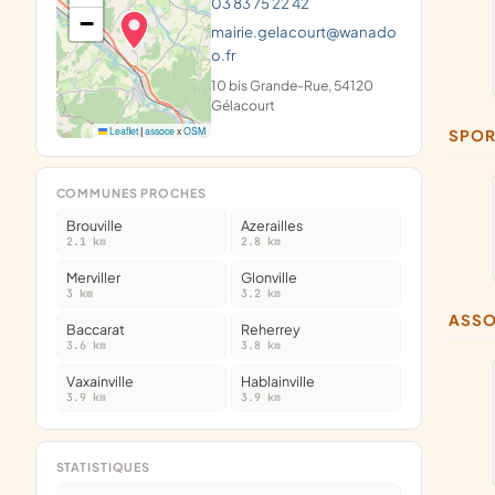
03 83 75 22 42
−
mairie.gelacourt@wanado
o.fr
10 bis Grande-Rue, 54120
Gélacourt
Leaflet
|
assoce
x
OSM
SPOR
COMMUNES PROCHES
Brouville
Azerailles
2.1 km
2.8 km
Merviller
Glonville
3 km
3.2 km
ASS
Baccarat
Reherrey
3.6 km
3.8 km
Vaxainville
Hablainville
3.9 km
3.9 km
STATISTIQUES