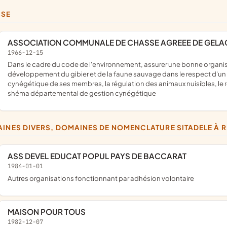
SSE
ASSOCIATION COMMUNALE DE CHASSE AGREEE DE GEL
1966-12-15
dans le cadre du code de l'environnement, assurer une bonne organisation technique de la chasse, favoriser sur son territoire le
développement du gibier et de la faune sauvage dans le respect d'un 
cynégétique de ses membres, la régulation des animaux nuisibles, le 
shéma départemental de gestion cynégétique
AINES DIVERS, DOMAINES DE NOMENCLATURE SITADELE À 
ASS DEVEL EDUCAT POPUL PAYS DE BACCARAT
1984-01-01
Autres organisations fonctionnant par adhésion volontaire
MAISON POUR TOUS
1982-12-07