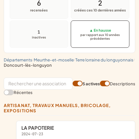
6
2
recensées
créées ces 10 dernières années
▲ En hausse
1
par rapport aux 10 années
inactives
précédentes
départements
meurthe-et-moselle
terre lorraine du longuyonnais
/
/
/
doncourt-lès-longuyon
5 actives
Descriptions
Récentes
ARTISANAT, TRAVAUX MANUELS, BRICOLAGE,
EXPOSITIONS
LA PAPOTERIE
2024-07-23