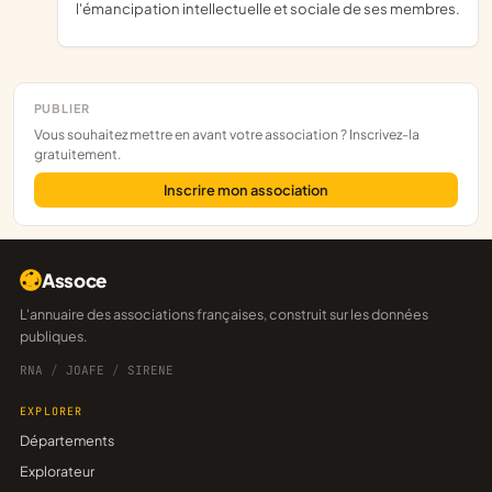
l'émancipation intellectuelle et sociale de ses membres.
PUBLIER
Vous souhaitez mettre en avant votre association ? Inscrivez-la
gratuitement.
Inscrire mon association
Assoce
L'annuaire des associations françaises, construit sur les données
publiques.
RNA
/
JOAFE
/
SIRENE
EXPLORER
Départements
Explorateur