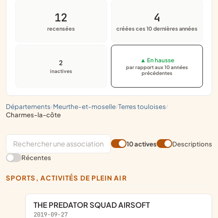
12
4
recensées
créées ces 10 dernières années
▲ En hausse
2
par rapport aux 10 années
inactives
précédentes
départements
meurthe-et-moselle
terres touloises
/
/
/
charmes-la-côte
10 actives
Descriptions
Récentes
SPORTS, ACTIVITÉS DE PLEIN AIR
THE PREDATOR SQUAD AIRSOFT
2019-09-27