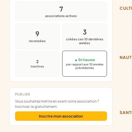
7
CUL
associations actives
3
9
créées ces 10 dernières
recensées
années
NAU
▲ En hausse
2
par rapport aux 10 années
inactives
précédentes
PUBLIER
Vous souhaitez mettre en avant votre association ?
Inscrivez-la gratuitement.
SANT
Inscrire mon association