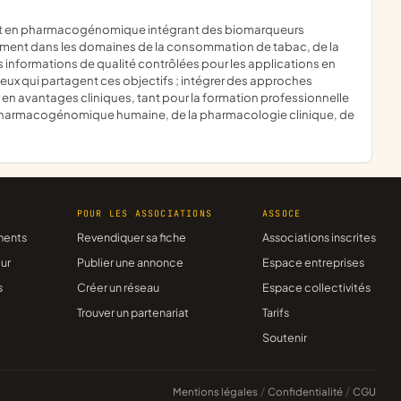
mment dans les domaines de la consommation de tabac, de la
 des informations de qualité contrôlées pour les applications en
s ceux qui partagent ces objectifs ; intégrer des approches
r en avantages cliniques, tant pour la formation professionnelle
a pharmacogénomique humaine, de la pharmacologie clinique, de
R
POUR LES ASSOCIATIONS
ASSOCE
ments
Revendiquer sa fiche
Associations inscrites
ur
Publier une annonce
Espace entreprises
s
Créer un réseau
Espace collectivités
Trouver un partenariat
Tarifs
Soutenir
Mentions légales
/
Confidentialité
/
CGU