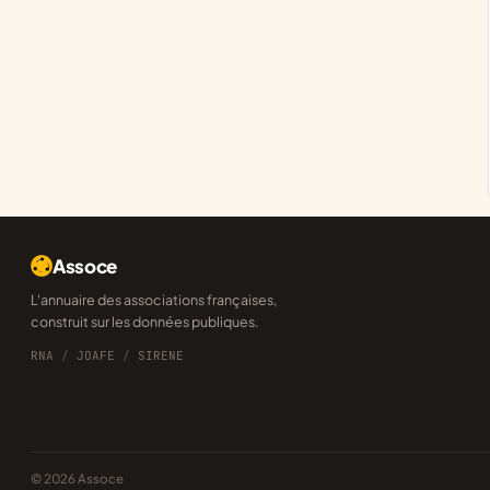
Assoce
L'annuaire des associations françaises,
construit sur les données publiques.
RNA
/
JOAFE
/
SIRENE
© 2026 Assoce