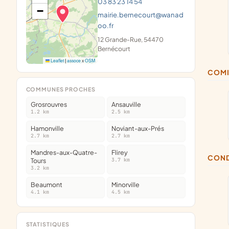
03 83 23 14 54
−
mairie.bernecourt@wanad
oo.fr
12 Grande-Rue, 54470
Bernécourt
Leaflet
|
assoce
x
OSM
COM
COMMUNES PROCHES
Grosrouvres
Ansauville
1.2 km
2.5 km
Hamonville
Noviant-aux-Prés
2.7 km
2.7 km
Mandres-aux-Quatre-
Flirey
CON
Tours
3.7 km
3.2 km
Beaumont
Minorville
4.1 km
4.5 km
STATISTIQUES