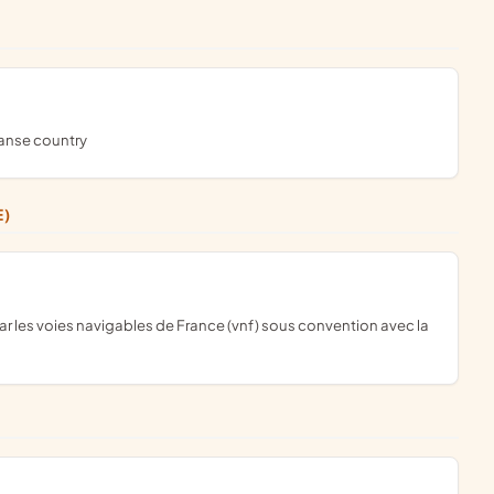
danse country
E)