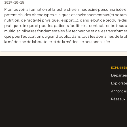
2019-10-15
promouvoir la formation et la recherche en médecine personnalisée et en pharmacogénomique intégrant des biomarqueurs
potentiels, des phénotypes cliniques et environnementaux (et nota
nutrition, de l'activité physique, le sport...), dans le but de produire
pratique clinique et pour les patients faciliter les contacts entre tou
multidisciplinaires fondamentales à la recherche et de les transforme
que pour l'éducation du grand public, dans tous les domaines de l
la médecine de laboratoire et de la médecine personnalisée
EXPLORE
Départe
Explorate
Annonce
Réseaux