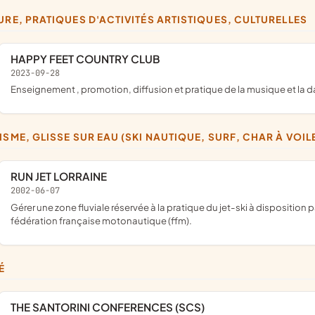
TURE, PRATIQUES D'ACTIVITÉS ARTISTIQUES, CULTURELLES
HAPPY FEET COUNTRY CLUB
2023-09-28
enseignement , promotion, diffusion et pratique de la musique et la 
TISME, GLISSE SUR EAU (SKI NAUTIQUE, SURF, CHAR À VOIL
RUN JET LORRAINE
2002-06-07
gérer une zone fluviale réservée à la pratique du jet-ski à disposition par les voies navigables de France (vnf) sous convention avec la
fédération française motonautique (ffm).
É
THE SANTORINI CONFERENCES (SCS)