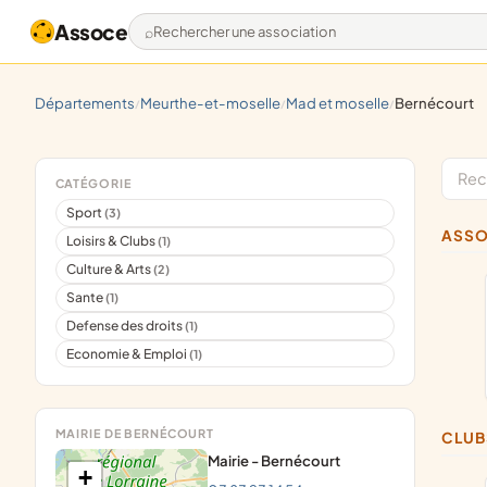
Assoce
Rechercher une association
départements
meurthe-et-moselle
mad et moselle
bernécourt
/
/
/
CATÉGORIE
Sport
(3)
ASS
Loisirs & Clubs
(1)
Culture & Arts
(2)
Sante
(1)
Defense des droits
(1)
Economie & Emploi
(1)
MAIRIE DE BERNÉCOURT
CLU
Mairie - Bernécourt
+