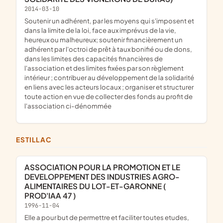
2014-03-10
soutenir un adhérent, par les moyens qui s'imposent et
dans la limite de la loi, face aux imprévus de la vie,
heureux ou malheureux; soutenir financièrement un
adhérent par l'octroi de prêt à taux bonifié ou de dons,
dans les limites des capacités financières de
l'association et des limites fixées par son règlement
intérieur ; contribuer au développement de la solidarité
en liens avec les acteurs locaux ; organiser et structurer
toute action en vue de collecter des fonds au profit de
l'association ci-dénommée
ESTILLAC
ASSOCIATION POUR LA PROMOTION ET LE
DEVELOPPEMENT DES INDUSTRIES AGRO-
ALIMENTAIRES DU LOT-ET-GARONNE (
PROD'IAA 47 )
1996-11-04
Elle a pour but de permettre et faciliter toutes etudes,