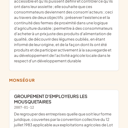
accessible et qu'ils puissent définir et contrôler ce qu'ils
ont dans leur assiette ; elle souhaite que ces
consommateurs deviennent des consom'acteurs ; ceci
au travers de deux objectifs ; préserver l'existence et la
continuité des fermes de proximité dans une logique
d'agriculture durable ; permettre à des consommateurs
d'acheter à un prix juste des produits d'alimentation de
qualité, de découvrir des légumes oubliés, en étant
informé de leur origine, et de la façon dont ils ont été
produits et de participer activement à la sauvegarde et
au développement de l'activité agricole locale dans le
respect d'un développement durable
MONSÉGUR
GROUPEMENT D'EMPLOYEURS LES
MOUSQUETAIRES
2007-01-12
De regrouper des entreprises quelle que soit leur forme
juridique, couvertes par la convention collective du 12
juillet 1983 applicable aux exploitations agricoles de Lot