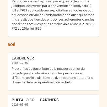
regrouper des entreprises quelle que soit leur forme
juridique, couvertes par la convention collective du 12
juillet 1983 applicable aux exploitation agricoles de Lot
et Garonne en vue de l'embauche de salariés qui seront
mis à la disposition des entreprises adhérentes dans les
conditions prévues par les articles 46 à 48 de la loi N 85-
772 du 25 juillet 1985
BOÉ
L'ARBRE VERT
1986-12-02
problemes du gaspillage de la recuperation et du
recyclageaider a la reinsertion des personnes en
difficulte par le biaisd'une ac tivite economiquedans le
domaine de la recuperation desdechets
BUFFALO GRILL PARTNERS
2020-05-05