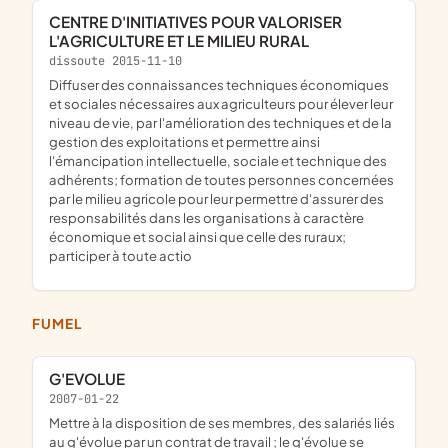
CENTRE D'INITIATIVES POUR VALORISER
L'AGRICULTURE ET LE MILIEU RURAL
dissoute 2015-11-10
diffuser des connaissances techniques économiques
et sociales nécessaires aux agriculteurs pour élever leur
niveau de vie, par l'amélioration des techniques et de la
gestion des exploitations et permettre ainsi
l'émancipation intellectuelle, sociale et technique des
adhérents; formation de toutes personnes concernées
par le milieu agricole pour leur permettre d'assurer des
responsabilités dans les organisations à caractère
économique et social ainsi que celle des ruraux;
participer à toute actio
FUMEL
G'EVOLUE
2007-01-22
mettre à la disposition de ses membres, des salariés liés
au g'évolue par un contrat de travail ; le g'évolue se