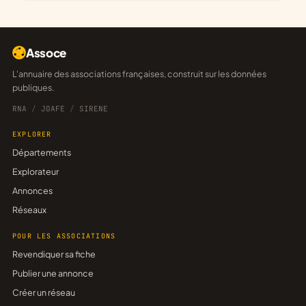
Assoce
L'annuaire des associations françaises, construit sur les données
publiques.
RNA
/
JOAFE
/
SIRENE
EXPLORER
Départements
Explorateur
Annonces
Réseaux
POUR LES ASSOCIATIONS
Revendiquer sa fiche
Publier une annonce
Créer un réseau