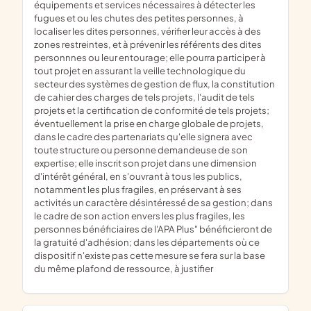
équipements et services nécessaires à détecter les
fugues et ou les chutes des petites personnes, à
localiser les dites personnes, vérifier leur accès à des
zones restreintes, et à prévenir les référents des dites
personnnes ou leur entourage; elle pourra participer à
tout projet en assurant la veille technologique du
secteur des systèmes de gestion de flux, la constitution
de cahier des charges de tels projets, l'audit de tels
projets et la certification de conformité de tels projets;
éventuellement la prise en charge globale de projets,
dans le cadre des partenariats qu'elle signera avec
toute structure ou personne demandeuse de son
expertise; elle inscrit son projet dans une dimension
d'intérêt général, en s'ouvrant à tous les publics,
notamment les plus fragiles, en préservant à ses
activités un caractère désintéressé de sa gestion; dans
le cadre de son action envers les plus fragiles, les
personnes bénéficiaires de l'APA Plus" bénéficieront de
la gratuité d'adhésion; dans les départements où ce
dispositif n'existe pas cette mesure se fera sur la base
du même plafond de ressource, à justifier