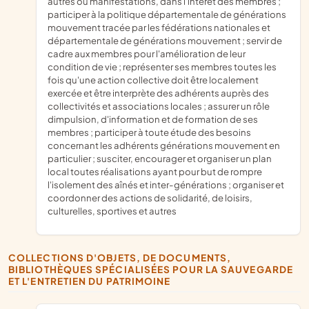
autres ou manifestations, dans l'intérêt des membres ;
participer à la politique départementale de générations
mouvement tracée par les fédérations nationales et
départementale de générations mouvement ; servir de
cadre aux membres pour l'amélioration de leur
condition de vie ; représenter ses membres toutes les
fois qu'une action collective doit être localement
exercée et être interprète des adhérents auprès des
collectivités et associations locales ; assurer un rôle
dimpulsion, d'information et de formation de ses
membres ; participer à toute étude des besoins
concernant les adhérents générations mouvement en
particulier ; susciter, encourager et organiser un plan
local toutes réalisations ayant pour but de rompre
l'isolement des aînés et inter-générations ; organiser et
coordonner des actions de solidarité, de loisirs,
culturelles, sportives et autres
COLLECTIONS D'OBJETS, DE DOCUMENTS,
BIBLIOTHÈQUES SPÉCIALISÉES POUR LA SAUVEGARDE
ET L'ENTRETIEN DU PATRIMOINE