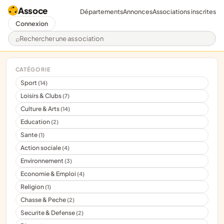
Assoce
Départements
Annonces
Associations inscrites
Connexion
Rechercher une association
CATÉGORIE
Sport
(14)
Loisirs & Clubs
(7)
Culture & Arts
(14)
Education
(2)
Sante
(1)
Action sociale
(4)
Environnement
(3)
Economie & Emploi
(4)
Religion
(1)
Chasse & Peche
(2)
Securite & Defense
(2)