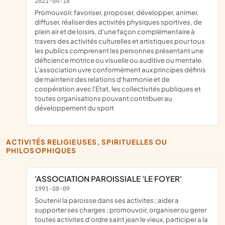
2021-04-18
promouvoir, favoriser, proposer, développer, animer,
diffuser, réaliser des activités physiques sportives, de
plein air et de loisirs, d'une façon complémentaire à
travers des activités culturelles et artistiques pour tous
les publics comprenant les personnes présentant une
déficience motrice ou visuelle ou auditive ou mentale.
L'association uvre conformément aux principes définis
de maintenir des relations d'harmonie et de
coopération avec l'Etat, les collectivités publiques et
toutes organisations pouvant contribuer au
développement du sport
ACTIVITÉS RELIGIEUSES, SPIRITUELLES OU
PHILOSOPHIQUES
'ASSOCIATION PAROISSIALE 'LE FOYER'
1991-08-09
soutenir la paroisse dans ses activites ; aider a
supporter ses charges ; promouvoir, organiser ou gerer
toutes activites d'ordre saint jean le vieux, participer a la