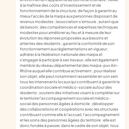
à la maîtrise des coûts d'investissement et de
fonctionnement de la structure, de façon à garantir au
mieux l'accès de la marpa aux personnes disposant de
revenus modestes ; lassociation s'entoure , autant que
de besoin, des compétences et expertises techniques
modestes pour améliorer au feu et à mesure de leur
évolution les réponses proposées aux besoins et
attentes des résidents ; garantir la conformité de son
fonctionnement aux réglementations en vigueur ;
adhérer à la fédération nationale des marpa et
s'engager à participer à ses travaux ; elle est également
membre du réseau départemental des marpa-puv Ain-
Rhône auquel elle contribue activement ; pour réaliser
son objet, elle peut notamment rassembler en son sein
tous les intervenants locaux qui contribuent à garantir la
coordination sociale et médico-sociale autour des
résidents ; soutenir des initiatives visant à compléter sur
le territoire l'accompagnement sociale et médico-
social des personnes âgées à domicile ; développer
des collaborations et coopérations avec les structures
contribuant comme elle à l'accueil, l'accompagnement
et les soins des personnes âgées du territoire ; elle est
donc fondée à passer, dans le cadre de son objet, tous