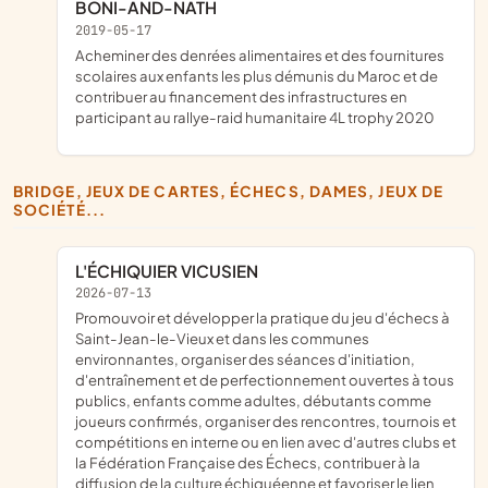
BONI-AND-NATH
2019-05-17
acheminer des denrées alimentaires et des fournitures
scolaires aux enfants les plus démunis du Maroc et de
contribuer au financement des infrastructures en
participant au rallye-raid humanitaire 4L trophy 2020
BRIDGE, JEUX DE CARTES, ÉCHECS, DAMES, JEUX DE
SOCIÉTÉ...
L'ÉCHIQUIER VICUSIEN
2026-07-13
promouvoir et développer la pratique du jeu d'échecs à
Saint-Jean-le-Vieux et dans les communes
environnantes, organiser des séances d'initiation,
d'entraînement et de perfectionnement ouvertes à tous
publics, enfants comme adultes, débutants comme
joueurs confirmés, organiser des rencontres, tournois et
compétitions en interne ou en lien avec d'autres clubs et
la Fédération Française des Échecs, contribuer à la
diffusion de la culture échiquéenne et favoriser le lien