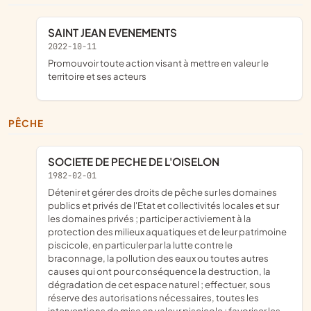
SAINT JEAN EVENEMENTS
2022-10-11
promouvoir toute action visant à mettre en valeur le
territoire et ses acteurs
PÊCHE
SOCIETE DE PECHE DE L'OISELON
1982-02-01
détenir et gérer des droits de pêche sur les domaines
publics et privés de l'Etat et collectivités locales et sur
les domaines privés ; participer activiement à la
protection des milieux aquatiques et de leur patrimoine
piscicole, en particuler par la lutte contre le
braconnage, la pollution des eaux ou toutes autres
causes qui ont pour conséquence la destruction, la
dégradation de cet espace naturel ; effectuer, sous
réserve des autorisations nécessaires, toutes les
interventions de mise en valeur piscicole ; favoriser les