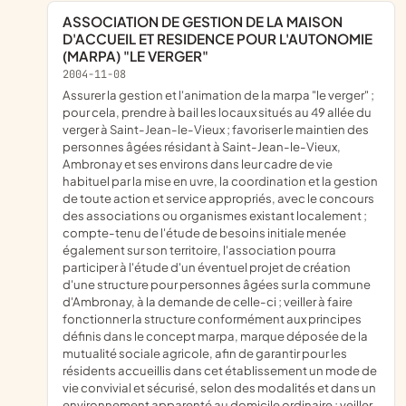
ASSOCIATION DE GESTION DE LA MAISON
D'ACCUEIL ET RESIDENCE POUR L'AUTONOMIE
(MARPA) "LE VERGER"
2004-11-08
assurer la gestion et l'animation de la marpa "le verger" ;
pour cela, prendre à bail les locaux situés au 49 allée du
verger à Saint-Jean-le-Vieux ; favoriser le maintien des
personnes âgées résidant à Saint-Jean-le-Vieux,
Ambronay et ses environs dans leur cadre de vie
habituel par la mise en uvre, la coordination et la gestion
de toute action et service appropriés, avec le concours
des associations ou organismes existant localement ;
compte-tenu de l'étude de besoins initiale menée
également sur son territoire, l'association pourra
participer à l'étude d'un éventuel projet de création
d'une structure pour personnes âgées sur la commune
d'Ambronay, à la demande de celle-ci ; veiller à faire
fonctionner la structure conformément aux principes
définis dans le concept marpa, marque déposée de la
mutualité sociale agricole, afin de garantir pour les
résidents accueillis dans cet établissement un mode de
vie convivial et sécurisé, selon des modalités et dans un
environnement apparenté au domicile ordinaire ; veiller