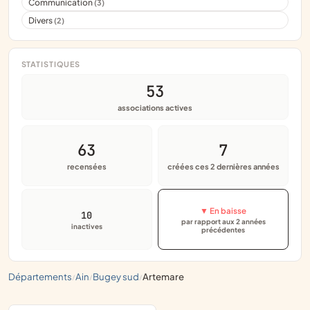
Communication
(3)
Divers
(2)
STATISTIQUES
53
associations actives
63
7
recensées
créées ces 2 dernières années
▼ En baisse
10
par rapport aux 2 années
inactives
précédentes
départements
ain
bugey sud
artemare
/
/
/