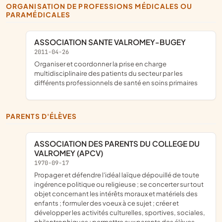
ORGANISATION DE PROFESSIONS MÉDICALES OU
PARAMÉDICALES
ASSOCIATION SANTE VALROMEY-BUGEY
2011-04-26
organiser et coordonner la prise en charge
multidisciplinaire des patients du secteur par les
différents professionnels de santé en soins primaires
PARENTS D'ÉLÈVES
ASSOCIATION DES PARENTS DU COLLEGE DU
VALROMEY (APCV)
1970-09-17
propager et défendre l'idéal laïque dépouillé de toute
ingérence politique ou religieuse ; se concerter sur tout
objet concernant les intérêts moraux et matériels des
enfants ; formuler des voeux à ce sujet ; créer et
développer les activités culturelles, sportives, sociales,
philantrophiques ; permettre aux parents des élèves