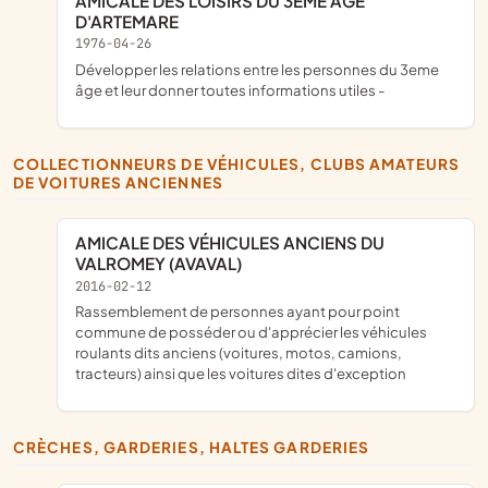
AMICALE DES LOISIRS DU 3EME AGE
D'ARTEMARE
1976-04-26
développer les relations entre les personnes du 3eme
âge et leur donner toutes informations utiles -
COLLECTIONNEURS DE VÉHICULES, CLUBS AMATEURS
DE VOITURES ANCIENNES
AMICALE DES VÉHICULES ANCIENS DU
VALROMEY (AVAVAL)
2016-02-12
rassemblement de personnes ayant pour point
commune de posséder ou d'apprécier les véhicules
roulants dits anciens (voitures, motos, camions,
tracteurs) ainsi que les voitures dites d'exception
CRÈCHES, GARDERIES, HALTES GARDERIES