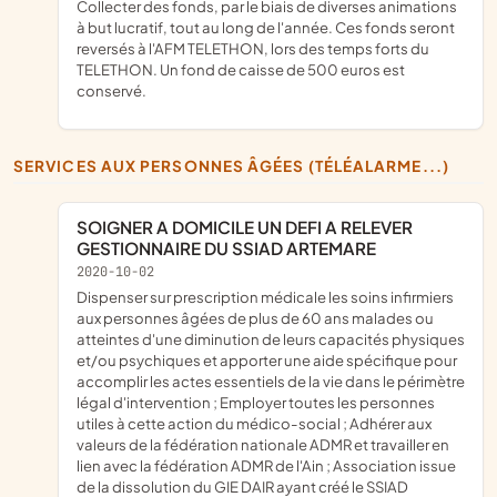
collecter des fonds, par le biais de diverses animations
à but lucratif, tout au long de l'année. Ces fonds seront
reversés à l'AFM TELETHON, lors des temps forts du
TELETHON. Un fond de caisse de 500 euros est
conservé.
SERVICES AUX PERSONNES ÂGÉES (TÉLÉALARME...)
SOIGNER A DOMICILE UN DEFI A RELEVER
GESTIONNAIRE DU SSIAD ARTEMARE
2020-10-02
dispenser sur prescription médicale les soins infirmiers
aux personnes âgées de plus de 60 ans malades ou
atteintes d'une diminution de leurs capacités physiques
et/ou psychiques et apporter une aide spécifique pour
accomplir les actes essentiels de la vie dans le périmètre
légal d'intervention ; Employer toutes les personnes
utiles à cette action du médico-social ; Adhérer aux
valeurs de la fédération nationale ADMR et travailler en
lien avec la fédération ADMR de l'Ain ; Association issue
de la dissolution du GIE DAIR ayant créé le SSIAD