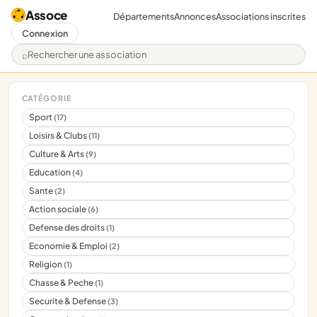
Assoce
Départements
Annonces
Associations inscrites
Connexion
Rechercher une association
CATÉGORIE
Sport
(17)
Loisirs & Clubs
(11)
Culture & Arts
(9)
Education
(4)
Sante
(2)
Action sociale
(6)
Defense des droits
(1)
Economie & Emploi
(2)
Religion
(1)
Chasse & Peche
(1)
Securite & Defense
(3)