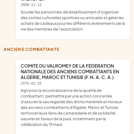
2008-11-12
souder les personnels de létablissement d'organiser
des sorties culturelles sportives ou amicales et gérer les
achats de cadeaux pour les différents évènements de la
vie des membres de l'association
ANCIENS COMBATTANTS
COMITE DU VALROMEY DE LA FEDERATION
NATIONALE DES ANCIENS COMBATTANTS EN
ALGERIE, MAROC ET TUNISIE (F.N. A. C. A.)
1975-02-25
agir pour la reconnaissance de la qualité de
combattant, permettre par une action concertée
d'assurer la sauvegarde des droits matériels et moraux
des anciens combattants d'Algerie, Maroc et Tunisie,
renforcer leurs liens de camaraderie et de solidarité ;
oeuvrer en faveur de la paix, notamment par la
célébration du 19 mars