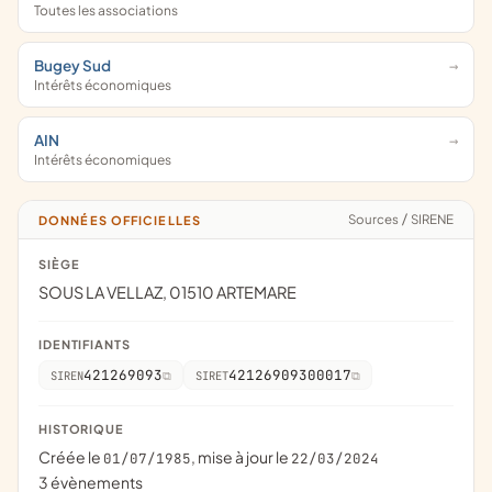
Toutes les associations
Bugey Sud
Intérêts économiques
AIN
Intérêts économiques
Sources
/
SIRENE
DONNÉES OFFICIELLES
SIÈGE
SOUS LA VELLAZ, 01510 ARTEMARE
IDENTIFIANTS
421269093
42126909300017
SIREN
SIRET
HISTORIQUE
Créée le
, mise à jour le
01/07/1985
22/03/2024
3 évènements