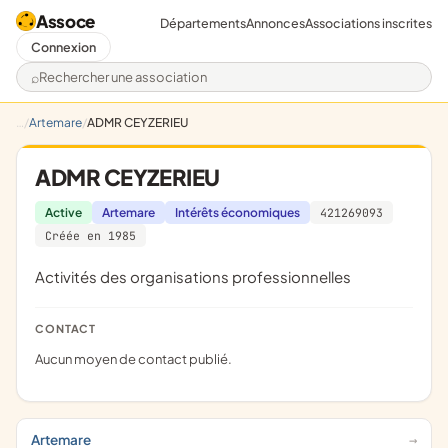
Assoce
Départements
Annonces
Associations inscrites
Connexion
Rechercher une association
Artemare
ADMR CEYZERIEU
ADMR CEYZERIEU
Active
Artemare
Intérêts économiques
421269093
Créée en 1985
Activités des organisations professionnelles
CONTACT
Aucun moyen de contact publié.
Artemare