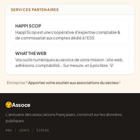
SERVICES PARTENAIRES
HAPPI SCOP
Happï Scop est une coopérative d’expertise comptable &
de commissariat aux comptes dédié à l'ESS
WHAT THE WEB
Vos outils numériques au service de votre mission : site web,
adhésions, comptabilité… Sur mesure, et à prix libre. 💡
Entreprise ?
Apportez votre soutien aux associations du secteur
!
Assoce
L'annuaire des associations françaises, construit sur les données
publiques.
RNA
/
JOAFE
/
SIRENE