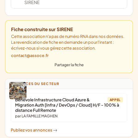
SIRENE
Fiche construite sur SIRENE
Cette association n'a pas de numéro RNA dans nos données.
La revendication de fiche en demande un pour l'instant :
écrivez-nous si vous gérez cette association.
contact@assoce.fr
Partager la fiche
ANNONCES DU SECTEUR
Bénévole Infrastructure Cloud Azure &
APPEL
Migration Auth [Infra / DevOps / Cloud] H/F - 100% à
distance Full Remote
par LA FAMILLE MAGHEN
Publiez vos annonces
->