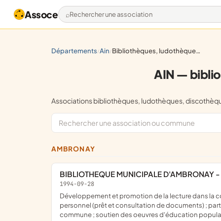
Assoce
Rechercher une association
départements
ain
bibliothèques, ludothèques, discothèques, vidéothèques
/
/
AIN — bibli
Associations bibliothèques, ludothèques, discoth
AMBRONAY
BIBLIOTHEQUE MUNICIPALE D'AMBRONAY -
1994-09-28
développement et promotion de la lecture dans la commune d'ambronay ; gestion d'une bibliothèque ouverte à tous les habitants de la commune et des environs à titre
personnel (prêt et consultation de documents) ; parti
commune ; soutien des oeuvres d'éducation populaire