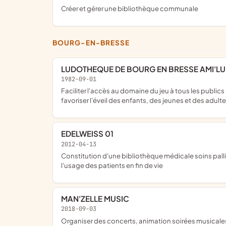
créer et gérer une bibliothèque communale
BOURG-EN-BRESSE
LUDOTHEQUE DE BOURG EN BRESSE AMI'L
1982-09-01
faciliter l'accès au domaine du jeu à tous les publics notamment par le prêt de jeux ; valoriser les bienfaits du jeu, notamment dans ses dimensions ludiques et relationnelles ;
favoriser l'éveil des enfants, des jeunes et des adul
EDELWEISS 01
2012-04-13
constitution d'une bibliothèque médicale soins palliatifs accessible librement ; aide financière pour financer les formations aux membres de l'association ; achat de matériel à
l'usage des patients en fin de vie
MAN'ZELLE MUSIC
2018-09-03
organiser des concerts, animation soirées musicale