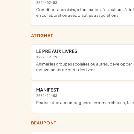
2024-02-08
contribuer aux loisirs, à l'animation, à la culture, à l'information et à la documentation de la population, plus généralement à la promotion du livre et de la lecture, éventuellement
en collaboration avec d'autres associations
ATTIGNAT
LE PRÉ AUX LIVRES
1997-12-19
animer les groupes scolaires ou autres, developper le gout de la lecture, permettre aux utilisateurs de s'informer, de se cultiver ou de se detendre, assurer la gestion des
mouvements de prets des livres
MANIFEST
2002-11-08
réaliser 4 cd accompagnés d'un roman chacun, fair
BEAUPONT