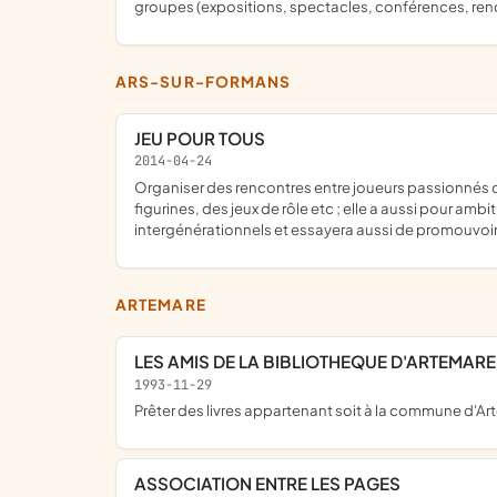
groupes (expositions, spectacles, conférences, renco
ARS-SUR-FORMANS
JEU POUR TOUS
2014-04-24
organiser des rencontres entre joueurs passionnés ou occasionnels, autour du jeu sous toutes ses formes, du jeu de société au jeu vidéo en passant par les jeux de cartes, de
figurines, des jeux de rôle etc ; elle a aussi pour am
intergénérationnels et essayera aussi de promouvoir 
ARTEMARE
LES AMIS DE LA BIBLIOTHEQUE D'ARTEMARE
1993-11-29
prêter des livres appartenant soit à la commune d'Ar
ASSOCIATION ENTRE LES PAGES