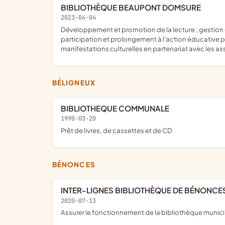
BIBLIOTHÈQUE BEAUPONT DOMSURE
2023-04-04
développement et promotion de la lecture ; gestion d'une bibliothèque ouverte à tous les habitants des communes de Beaupont, Domsure et des environs à titre personnel ;
participation et prolongement à l'action éducative p
manifestations culturelles en partenariat avec les as
BÉLIGNEUX
BIBLIOTHEQUE COMMUNALE
1990-03-20
prêt de livres, de cassettes et de CD
BÉNONCES
INTER-LIGNES BIBLIOTHÈQUE DE BÉNONCE
2020-07-13
assurer le fonctionnement de la bibliothèque municip