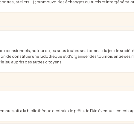
ntres, ateliers...) ; promouvoir les échanges culturels et intergénératio
bition de constituer une ludothèque et d'organiser des tournois entre ses m
le jeu auprès des autres citoyens
temare soit à la bibliothèque centrale de prêts de l'Ain éventuellement or