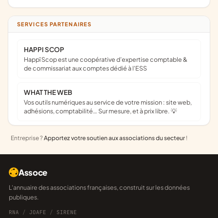
SERVICES PARTENAIRES
HAPPI SCOP
Happï Scop est une coopérative d’expertise comptable &
de commissariat aux comptes dédié à l'ESS
WHAT THE WEB
Vos outils numériques au service de votre mission : site web,
adhésions, comptabilité… Sur mesure, et à prix libre. 💡
Entreprise ?
Apportez votre soutien aux associations du secteur
!
Assoce
L'annuaire des associations françaises, construit sur les données
publiques.
RNA
/
JOAFE
/
SIRENE