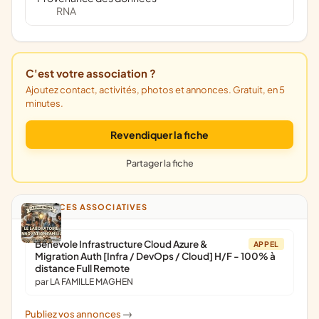
RNA
C'est votre association ?
Ajoutez contact, activités, photos et annonces. Gratuit, en 5
minutes.
Revendiquer la fiche
Partager la fiche
ANNONCES ASSOCIATIVES
Bénévole Infrastructure Cloud Azure &
APPEL
Migration Auth [Infra / DevOps / Cloud] H/F - 100% à
distance Full Remote
par LA FAMILLE MAGHEN
Publiez vos annonces
->