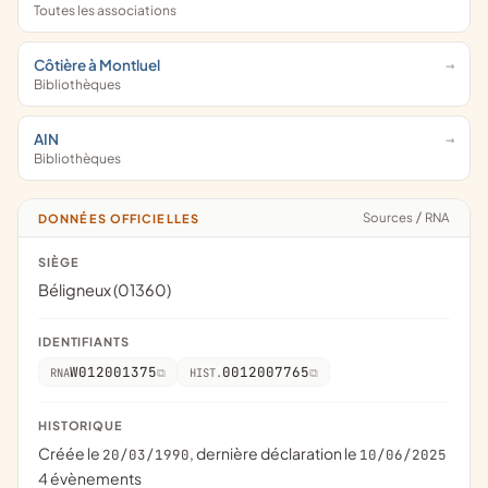
Toutes les associations
Côtière à Montluel
Bibliothèques
AIN
Bibliothèques
Sources
/
RNA
DONNÉES OFFICIELLES
SIÈGE
Béligneux (01360)
IDENTIFIANTS
W012001375
0012007765
RNA
HIST.
HISTORIQUE
Créée le
, dernière déclaration le
20/03/1990
10/06/2025
4 évènements