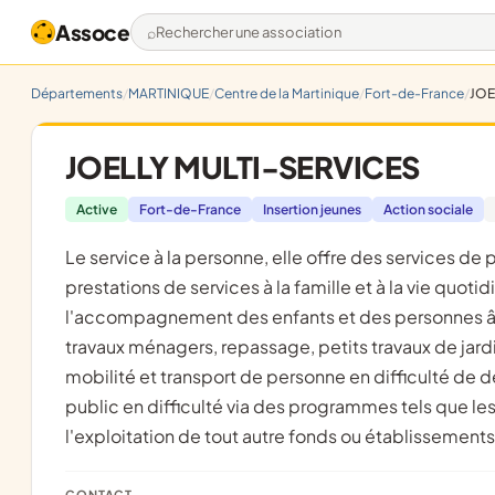
Assoce
Rechercher une association
Départements
MARTINIQUE
Centre de la Martinique
Fort-de-France
JOE
JOELLY MULTI-SERVICES
Active
Fort-de-France
Insertion jeunes
Action sociale
le service à la personne, elle offre des services de proximités afin d'améliorer le cadre de vie, à travers des
prestations de services à la famille et à la vie quoti
l'accompagnement des enfants et des personnes âgé
travaux ménagers, repassage, petits travaux de jard
mobilité et transport de personne en difficulté de 
public en difficulté via des programmes tels que les c
l'exploitation de tout autre fonds ou établissement
CONTACT