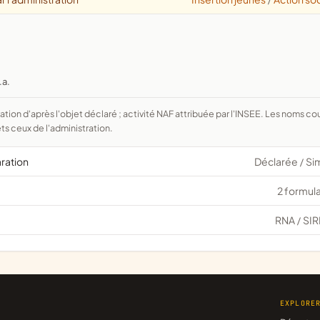
/
.a.
ts ceux de l'administration.
aration
Déclarée
Si
/
2 formula
RNA
SIR
/
EXPLORE