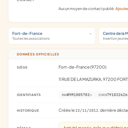
Aucun moyen de contact publié.
Ajoute
Fort-de-France
Centre de la 
Toutes les associations
Insertion jeune
DONNÉES OFFICIELLES
Fort-de-France (97200)
SIÈGE
11 RUE DE LA MAZURKA, 97200 FO
W9M1005782
791032626
IDENTIFIANTS
RNA
SIREN
Créée le
, dernière décla
22/11/2012
HISTORIQUE
Activité menée, telle que définie pa