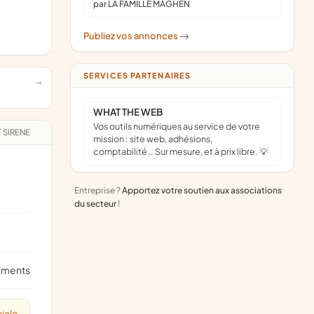
par LA FAMILLE MAGHEN
Publiez vos annonces
->
SERVICES PARTENAIRES
WHAT THE WEB
Vos outils numériques au service de votre
/
SIRENE
mission : site web, adhésions,
comptabilité… Sur mesure, et à prix libre. 💡
Entreprise ?
Apportez votre soutien aux associations
du secteur
!
ements
iale