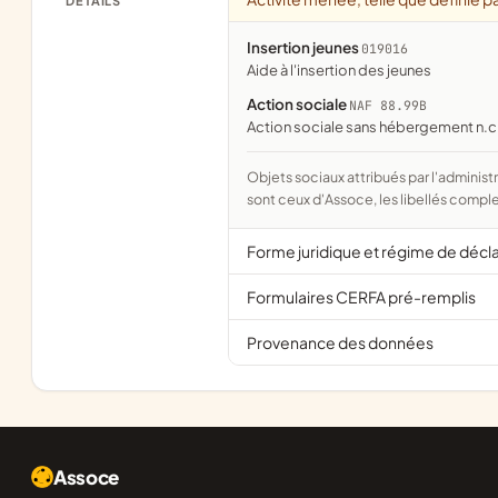
DÉTAILS
Insertion jeunes
019016
aide à l'insertion des jeunes
Action sociale
NAF 88.99B
Action sociale sans hébergement n.c
Objets sociaux attribués par l'administration d'après l'objet déclaré ; activité NAF attribuée par l'INSEE. Les noms courts
sont ceux d'Assoce, les libellés comple
Forme juridique et régime de décl
Formulaires CERFA pré-remplis
Provenance des données
Assoce