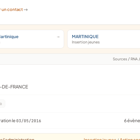
r un contact
->
Martinique
MARTINIQUE
s
Insertion jeunes
Sources
/
RNA
RT-DE-FRANCE
ration le
6 évèn
03/05/2016
r l'administration
Insertion jeunes
Action soc