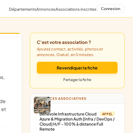
Connexion
Départements
Annonces
Associations inscrites
C'est votre association ?
Ajoutez contact, activités, photos et
annonces. Gratuit, en 5 minutes.
Revendiquer la fiche
ns,
Partager la fiche
ANNONCES ASSOCIATIVES
 de
 et
Bénévole Infrastructure Cloud
APPEL
Azure & Migration Auth [Infra / DevOps /
Cloud] H/F - 100% à distance Full
Remote