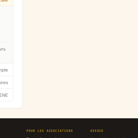
mple
ires
ENE
R
POUR LES ASSOCIATIONS
ASSOCE