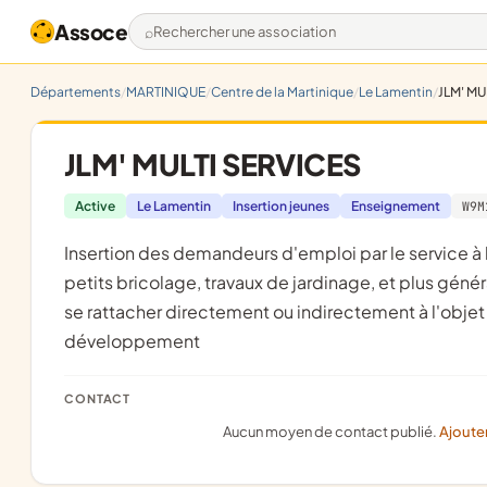
Assoce
Rechercher une association
Départements
MARTINIQUE
Centre de la Martinique
Le Lamentin
JLM' MU
JLM' MULTI SERVICES
Active
Le Lamentin
Insertion jeunes
Enseignement
W9M
insertion des demandeurs d'emploi par le service à la personne tels que, soutien scolaire, ménage, repassage, repas,
petits bricolage, travaux de jardinage, et plus gén
se rattacher directement ou indirectement à l'objet s
développement
CONTACT
Aucun moyen de contact publié.
Ajoute