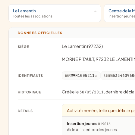
Le Lamentin
Centre de la 
Toutes les associations
Insertion jeune
DONNÉES OFFICIELLES
Le Lamentin (97232)
SIÈGE
MORNE PITAULT, 97232 LE LAMENTI
W9M1005211
533460960
IDENTIFIANTS
RNA
SIREN
Créée le
, dernière décla
30/05/2011
HISTORIQUE
Activité menée, telle que définie pa
DÉTAILS
Insertion jeunes
019016
aide à l'insertion des jeunes