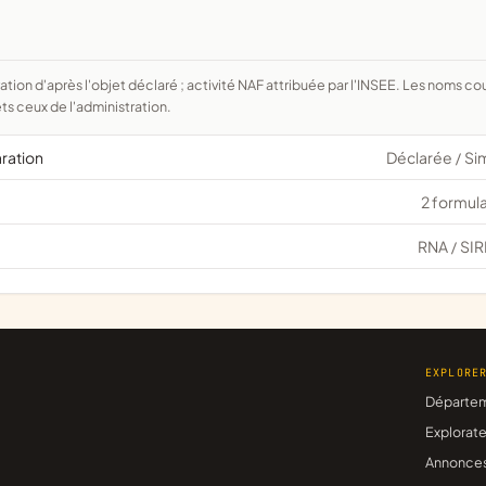
ts ceux de l'administration.
aration
Déclarée
Si
/
2 formula
RNA
SIR
/
EXPLORE
Départe
Explorate
Annonce