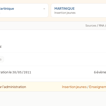
Martinique
MARTINIQUE
s
Insertion jeunes
Sources
/
RNA
N
ration le
6 évèn
30/05/2011
r l'administration
Insertion jeunes
Enseigne
/