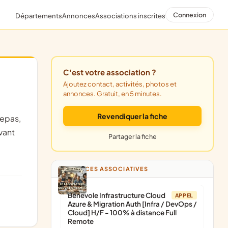
Connexion
Départements
Annonces
Associations inscrites
C'est votre association ?
Ajoutez contact, activités, photos et
annonces. Gratuit, en 5 minutes.
Revendiquer la fiche
vant
Partager la fiche
ANNONCES ASSOCIATIVES
Bénévole Infrastructure Cloud
APPEL
Azure & Migration Auth [Infra / DevOps /
Cloud] H/F - 100% à distance Full
Remote