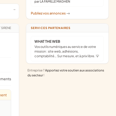
par LA FAMILLE MAGHEN
Publiez vos annonces
->
/
SIRENE
SERVICES PARTENAIRES
WHAT THE WEB
Vos outils numériques au service de votre
mission : site web, adhésions,
comptabilité… Sur mesure, et à prix libre. 💡
Entreprise ?
Apportez votre soutien aux associations
du secteur
!
ements
ment