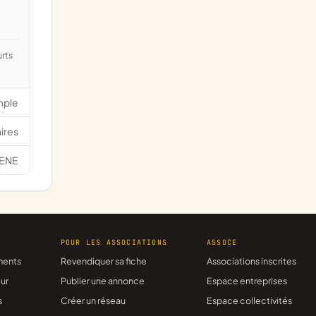
mple
ires
ENE
R
POUR LES ASSOCIATIONS
ASSOCE
ments
Revendiquer sa fiche
Associations inscrites
ur
Publier une annonce
Espace entreprises
s
Créer un réseau
Espace collectivités