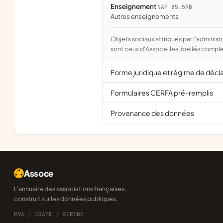
Enseignement
NAF 85.59B
Autres enseignements
Objets sociaux attribués par l'administration d'après l'objet déclaré ; activité NAF attribuée par l'INSEE. Les noms courts
sont ceux d'Assoce, les libellés comple
Forme juridique et régime de décl
Formulaires CERFA pré-remplis
Provenance des données
Assoce
L'annuaire des associations françaises,
construit sur les données publiques.
RNA
/
JOAFE
/
SIRENE