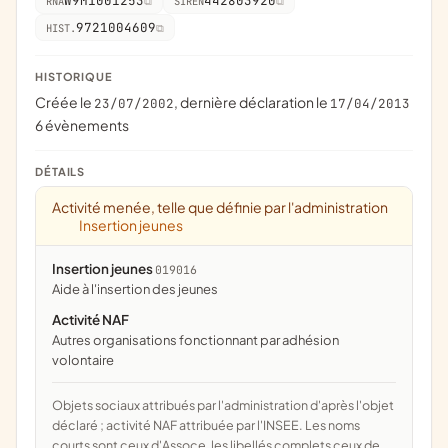
W9M1001253
442803920
RNA
SIREN
9721004609
HIST.
HISTORIQUE
Créée le
, dernière déclaration le
23/07/2002
17/04/2013
6 évènements
DÉTAILS
Activité menée, telle que définie par l'administration
Insertion jeunes
Insertion jeunes
019016
aide à l'insertion des jeunes
Activité NAF
Autres organisations fonctionnant par adhésion
volontaire
Objets sociaux attribués par l'administration d'après l'objet
déclaré ; activité NAF attribuée par l'INSEE. Les noms
courts sont ceux d'Assoce, les libellés complets ceux de