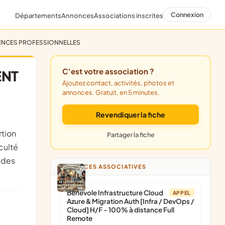
Connexion
Départements
Annonces
Associations inscrites
TENCES PROFESSIONNELLES
C'est votre association ?
ENT
Ajoutez contact, activités, photos et
annonces. Gratuit, en 5 minutes.
Revendiquer la fiche
Partager la fiche
culté
 des
ANNONCES ASSOCIATIVES
Bénévole Infrastructure Cloud
APPEL
Azure & Migration Auth [Infra / DevOps /
Cloud] H/F - 100% à distance Full
Remote