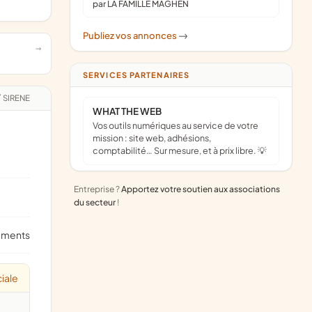
par LA FAMILLE MAGHEN
Publiez vos annonces
->
SERVICES PARTENAIRES
/
SIRENE
WHAT THE WEB
Vos outils numériques au service de votre
mission : site web, adhésions,
comptabilité… Sur mesure, et à prix libre. 💡
Entreprise ?
Apportez votre soutien aux associations
du secteur
!
ements
iale