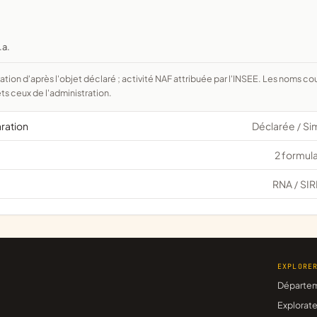
.a.
ts ceux de l'administration.
aration
Déclarée
Si
/
2 formula
RNA
SIR
/
EXPLORE
Départe
Explorate