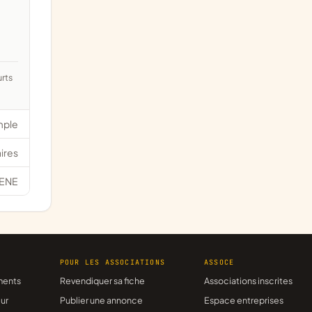
mple
ires
ENE
R
POUR LES ASSOCIATIONS
ASSOCE
ments
Revendiquer sa fiche
Associations inscrites
ur
Publier une annonce
Espace entreprises