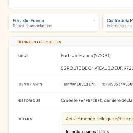
Fort-de-France
Centre de la 
Toutes les associations
Insertion jeune
DONNÉES OFFICIELLES
Fort-de-France (97200)
SIÈGE
53 ROUTE DE CHATEAUBOEUF, 97
W9M1001117
505349530
IDENTIFIANTS
RNA
SIREN
Créée le
, dernière décla
06/05/2008
HISTORIQUE
Activité menée, telle que définie pa
DÉTAILS
Insertion jeunes
019016