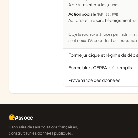
aide à l'insertion des jeunes
Action sociale
NAF 88.99B
Action sociale sans hébergement n.c
Objets sociaux attribués par l'administration d'après l'objet déclaré ; activité NAF attribuée par l'INSEE. Les noms courts
sont ceux d'Assoce, les libellés comple
Forme juridique et régime de décl
Formulaires CERFA pré-remplis
Provenance des données
Assoce
L'annuaire des associations françaises,
construit sur les données publiques.