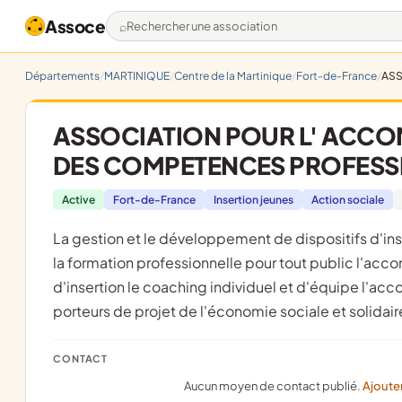
Assoce
Rechercher une association
Départements
MARTINIQUE
Centre de la Martinique
Fort-de-France
ASS
ASSOCIATION POUR L' ACCO
DES COMPETENCES PROFESS
Active
Fort-de-France
Insertion jeunes
Action sociale
la gestion et le développement de dispositifs d'insertion par l'économique la gestion d'ateliers chantier d'insertion
la formation professionnelle pour tout public l'ac
d'insertion le coaching individuel et d'équipe l'a
porteurs de projet de l'économie sociale et solidair
CONTACT
Aucun moyen de contact publié.
Ajoute