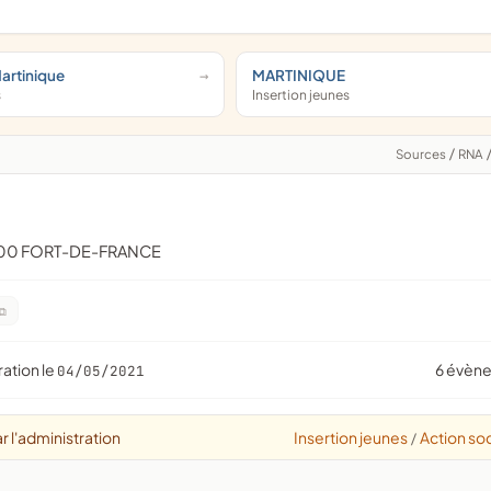
Martinique
MARTINIQUE
s
Insertion jeunes
Sources
/
RNA
200 FORT-DE-FRANCE
ration le
6 évèn
04/05/2021
r l'administration
Insertion jeunes
Action soc
/