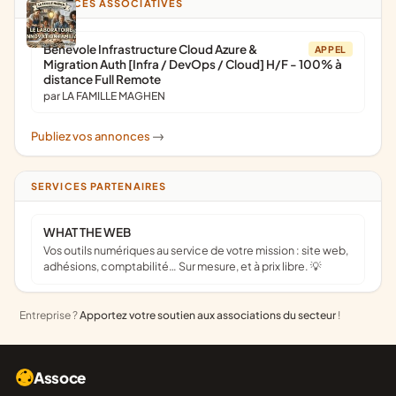
ANNONCES ASSOCIATIVES
Bénévole Infrastructure Cloud Azure &
APPEL
Migration Auth [Infra / DevOps / Cloud] H/F - 100% à
distance Full Remote
par LA FAMILLE MAGHEN
Publiez vos annonces
->
SERVICES PARTENAIRES
WHAT THE WEB
Vos outils numériques au service de votre mission : site web,
adhésions, comptabilité… Sur mesure, et à prix libre. 💡
Entreprise ?
Apportez votre soutien aux associations du secteur
!
Assoce