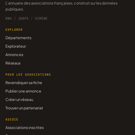
L'annuaire des associations françaises, construit sur les données
publiques.
RNA
/
JOAFE
/
SIRENE
EXPLORER
Départements
Explorateur
Annonces
Réseaux
POUR LES ASSOCIATIONS
Revendiquer sa fiche
Publier une annonce
Créer un réseau
Trouver un partenariat
ASSOCE
Associations inscrites