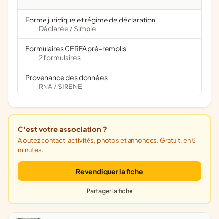
Forme juridique et régime de déclaration
Déclarée
Simple
/
Formulaires CERFA pré-remplis
2 formulaires
Provenance des données
RNA
SIRENE
/
C'est votre association ?
Ajoutez contact, activités, photos et annonces. Gratuit, en 5
minutes.
Revendiquer la fiche
Partager la fiche