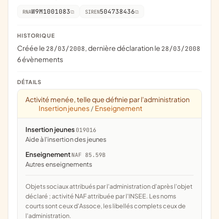
W9M1001083
504738436
RNA
SIREN
HISTORIQUE
Créée le
, dernière déclaration le
28/03/2008
28/03/2008
6 évènements
DÉTAILS
Activité menée, telle que définie par l'administration
Insertion jeunes
Enseignement
/
Insertion jeunes
019016
aide à l'insertion des jeunes
Enseignement
NAF 85.59B
Autres enseignements
Objets sociaux attribués par l'administration d'après l'objet
déclaré ; activité NAF attribuée par l'INSEE. Les noms
courts sont ceux d'Assoce, les libellés complets ceux de
l'administration.