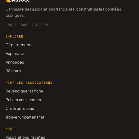
L'annuaire des associations françaises, construit sur les données
publiques.
RNA
/
JOAFE
/
SIRENE
EXPLORER
Départements
Explorateur
Annonces
Réseaux
POUR LES ASSOCIATIONS
Revendiquer sa fiche
Publier une annonce
Créer un réseau
Trouver un partenariat
ASSOCE
Associations inscrites