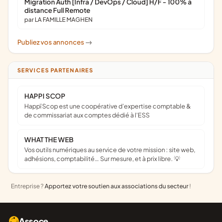
Migration Auth [Infra / DevOps / Cloud] H/F - 100% à
distance Full Remote
par LA FAMILLE MAGHEN
Publiez vos annonces
->
SERVICES PARTENAIRES
HAPPI SCOP
Happï Scop est une coopérative d’expertise comptable &
de commissariat aux comptes dédié à l'ESS
WHAT THE WEB
Vos outils numériques au service de votre mission : site web,
adhésions, comptabilité… Sur mesure, et à prix libre. 💡
Entreprise ?
Apportez votre soutien aux associations du secteur
!
Assoce