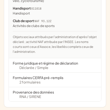
vélo, cyclotourisme)
Handisport
011018
handisport
Club de sport
NAF 93.12Z
Activités de clubs de sports
Objets sociaux attribués par l'administration d'après l'objet
déclaré ; activité NAF attribuée par l'INSEE. Les noms
courts sont ceux d'Assoce, les libellés complets ceux de
l'administration.
Forme juridique et régime de déclaration
Déclarée
Simple
/
Formulaires CERFA pré-remplis
2 formulaires
Provenance des données
RNA
SIRENE
/