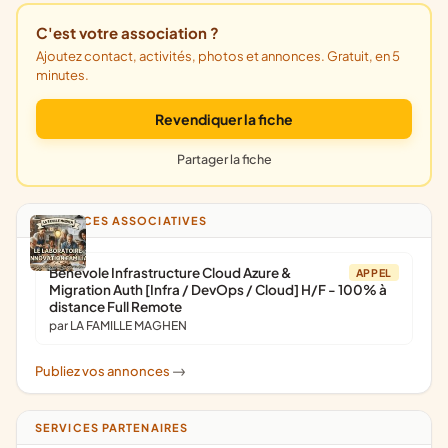
C'est votre association ?
Ajoutez contact, activités, photos et annonces. Gratuit, en 5
minutes.
Revendiquer la fiche
Partager la fiche
ANNONCES ASSOCIATIVES
Bénévole Infrastructure Cloud Azure &
APPEL
Migration Auth [Infra / DevOps / Cloud] H/F - 100% à
distance Full Remote
par LA FAMILLE MAGHEN
Publiez vos annonces
->
SERVICES PARTENAIRES