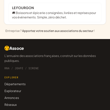
LE FOURGON
🚚 Boissons et épicerie consignées, livrées et reprises pour
vos événements. Simple, zéro déchet.
Entreprise ?
Apportez votre soutien aux associations du secteur
!
Assoce
L'annuaire des associations françaises, construit sur les données
publiques.
RNA
/
JOAFE
/
SIRENE
EXPLORER
Départements
Explorateur
Annonces
Réseaux