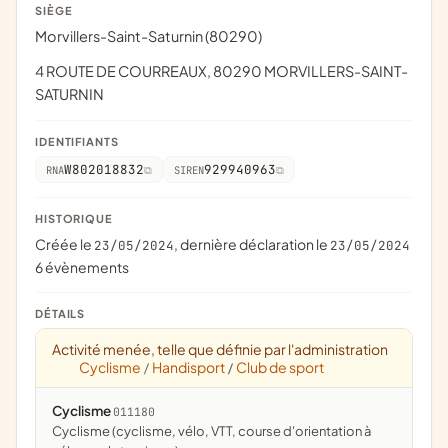
SIÈGE
Morvillers-Saint-Saturnin (80290)
4 ROUTE DE COURREAUX, 80290 MORVILLERS-SAINT-
SATURNIN
IDENTIFIANTS
W802018832
929940963
RNA
SIREN
HISTORIQUE
Créée le
, dernière déclaration le
23/05/2024
23/05/2024
6 évènements
DÉTAILS
Activité menée, telle que définie par l'administration
Cyclisme
Handisport
Club de sport
/
/
Cyclisme
011180
Cyclisme (cyclisme, vélo, VTT, course d'orientation à