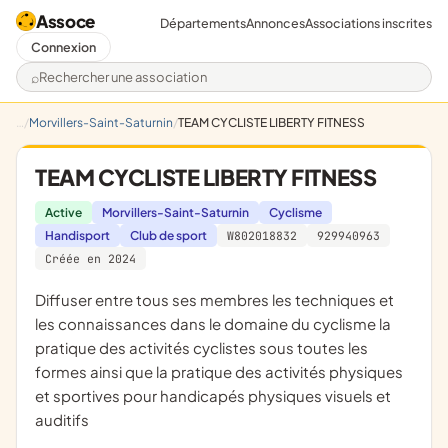
Assoce
Départements
Annonces
Associations inscrites
Connexion
Rechercher une association
Morvillers-Saint-Saturnin
TEAM CYCLISTE LIBERTY FITNESS
TEAM CYCLISTE LIBERTY FITNESS
Active
Morvillers-Saint-Saturnin
Cyclisme
Handisport
Club de sport
W802018832
929940963
Créée en 2024
diffuser entre tous ses membres les techniques et
les connaissances dans le domaine du cyclisme la
pratique des activités cyclistes sous toutes les
formes ainsi que la pratique des activités physiques
et sportives pour handicapés physiques visuels et
auditifs