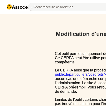
Assoce
Rechercher une association
Modification d'une 
Cet outil permet uniquement de pré-remplir le CERFA 13972*03 avec les données actuellement disponibles publiquement.
Ce CERFA peut être utilisé pour
compétente.
Le CERFA ainsi que la procéd
public.fr/particuliers/vosdroit
aucun cas une démarche complèt
l'administration. Le site Assoce
CERFA pré-rempli. Vous retrou
de demande.
Limites de l'outil : certains champs sont un peu décalé dans le CERFA, ils le sont aussi dans le CERFA initial, nous n'avons
pas trouvé de solution pour l'