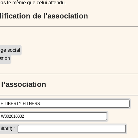
pas le même que celui attendu.
dification de l'association
ège social
stion
e l’association
atif) :