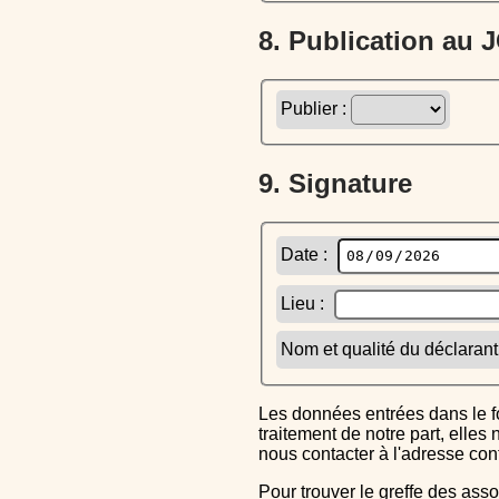
8. Publication au
Publier :
9. Signature
Date :
Lieu :
Nom et qualité du déclarant
Les données entrées dans le formulaire sont uniquement inscrites dans le CERFA généré, elles ne font l'objet d'aucun autre
traitement de notre part, elle
nous contacter à l'adresse co
Pour trouver le greffe des associations auquel vous devrez ensuite envoyer le CERFA completé, reportez-vous sur l'annuaire