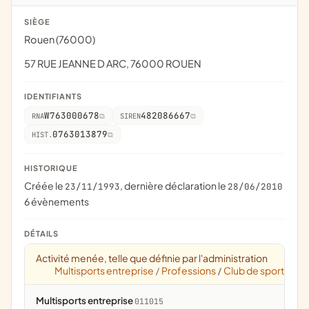
SIÈGE
Rouen (76000)
57 RUE JEANNE D ARC, 76000 ROUEN
IDENTIFIANTS
W763000678
482086667
RNA
SIREN
0763013879
HIST.
HISTORIQUE
Créée le
, dernière déclaration le
23/11/1993
28/06/2010
6 évènements
DÉTAILS
Activité menée, telle que définie par l'administration
Multisports entreprise
Professions
Club de sport
/
/
Multisports entreprise
011015