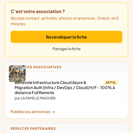
C'est votre association ?
Ajoutez contact, activités, photos et annonces. Gratuit, en 5
minutes.
Revendiquer la fiche
Partager la fiche
ANNONCES ASSOCIATIVES
Bénévole Infrastructure Cloud Azure &
APPEL
Migration Auth [Infra / DevOps / Cloud] H/F - 100% à
distance Full Remote
par LA FAMILLE MAGHEN
Publiez vos annonces
->
SERVICES PARTENAIRES