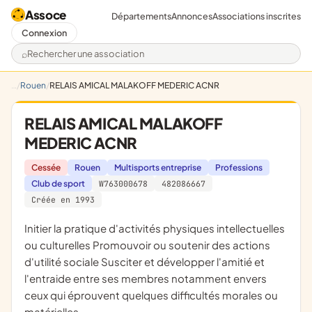
Assoce
Départements
Annonces
Associations inscrites
Connexion
Rechercher une association
Rouen
RELAIS AMICAL MALAKOFF MEDERIC ACNR
RELAIS AMICAL MALAKOFF
MEDERIC ACNR
Cessée
Rouen
Multisports entreprise
Professions
Club de sport
W763000678
482086667
Créée en 1993
Initier la pratique d'activités physiques intellectuelles
ou culturelles Promouvoir ou soutenir des actions
d'utilité sociale Susciter et développer l'amitié et
l'entraide entre ses membres notamment envers
ceux qui éprouvent quelques difficultés morales ou
matérielles