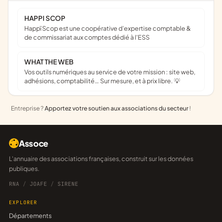
HAPPI SCOP
Happï Scop est une coopérative d’expertise comptable &
de commissariat aux comptes dédié à l'ESS
WHAT THE WEB
Vos outils numériques au service de votre mission : site web,
adhésions, comptabilité… Sur mesure, et à prix libre. 💡
Entreprise ?
Apportez votre soutien aux associations du secteur
!
Assoce
L'annuaire des associations françaises, construit sur les données
publiques.
RNA
/
JOAFE
/
SIRENE
EXPLORER
Départements