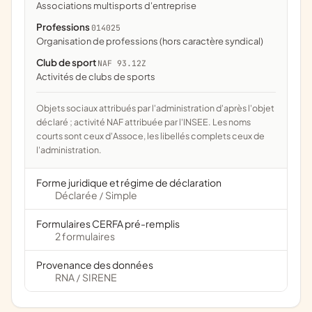
associations multisports d'entreprise
Professions
014025
organisation de professions (hors caractère syndical)
Club de sport
NAF 93.12Z
Activités de clubs de sports
Objets sociaux attribués par l'administration d'après l'objet
déclaré ; activité NAF attribuée par l'INSEE. Les noms
courts sont ceux d'Assoce, les libellés complets ceux de
l'administration.
Forme juridique et régime de déclaration
Déclarée
Simple
/
Formulaires CERFA pré-remplis
2 formulaires
Provenance des données
RNA
SIRENE
/